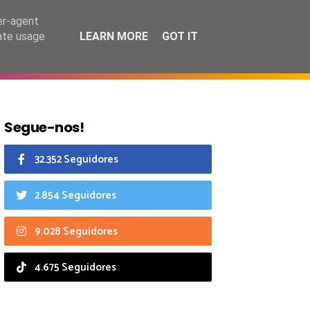
7 agosto 2026
er-agent
rate usage
LEARN MORE
GOT IT
CIAIS
CALENDÁRIO
Segue-nos!
32.352 Seguidores
2.854 Seguidores
9.028 Seguidores
4.675 Seguidores