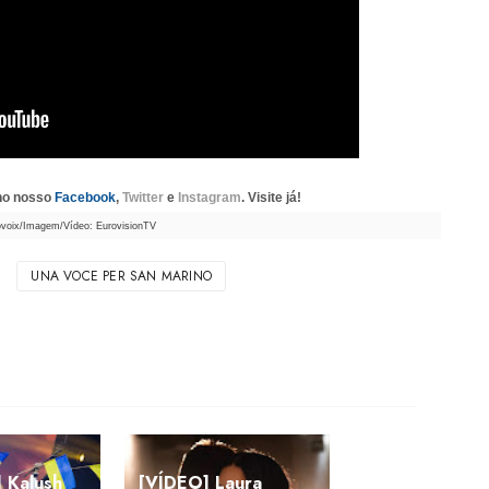
 no nosso
Facebook
,
Twitter
e
Instagram
. Visite já!
ovoix/Imagem/Vídeo: EurovisionTV
UNA VOCE PER SAN MARINO
 Kalush
[VÍDEO] Laura