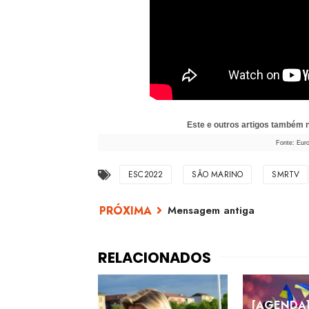
Este e outros artigos também
Fonte: Eur
ESC2022
SÃO MARINO
SMRTV
Mensagem antiga
[AGENDA]