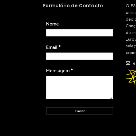
Formulário de Contacto
O ES
onlin
dedi
Nome
Canç
de m
Euro
sele
Email
*
conc
es
Mensagem
*