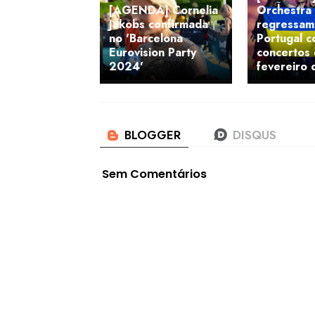
[AGENDA] Cornelia
Orchestra
Jakobs confirmada
regressam
no 'Barcelona
Portugal c
Eurovision Party
concertos
2024'
fevereiro
Sem Comentários