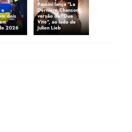
Pausini lança "La
 a
Dernière Chanson",
om dois
versão de "Due
 em
Vite", ao lado de
 de 2026
Julien Lieb