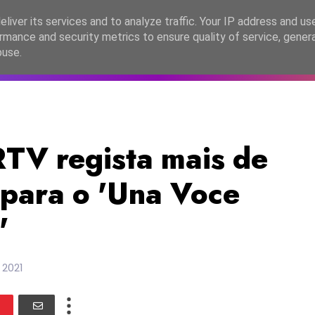
lítica de Privacidade
liver its services and to analyze traffic. Your IP address and us
rmance and security metrics to ensure quality of service, gene
C2026
EASC2026
PORTUGAL
LANÇAMENTOS
ESPE
buse.
V regista mais de
 para o 'Una Voce
'
 2021