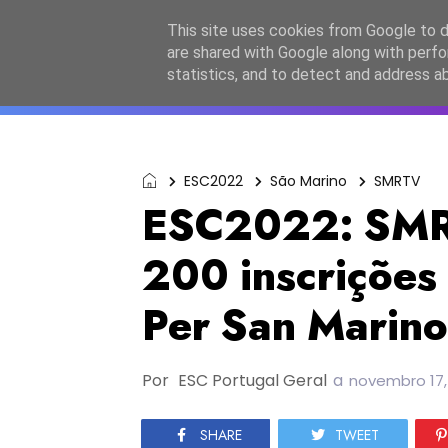
Início
Sobre a equipa
Contactos
Po
This site uses cookies from Google to de
are shared with Google along with perfo
ESC2027
JESC2026
F
statistics, and to detect and address a
ESC2022
São Marino
SMRTV
ESC2022: SMRT
200 inscrições
Per San Marino
Por
ESC Portugal Geral
a
novembro 17,
SHARE
TWEET