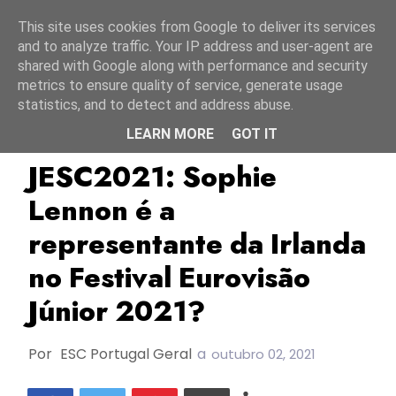
Início
8 agosto 2026
This site uses cookies from Google to deliver its services
and to analyze traffic. Your IP address and user-agent are
shared with Google along with performance and security
metrics to ensure quality of service, generate usage
statistics, and to detect and address abuse.
LEARN MORE
GOT IT
Irlanda
JESC2021
Junior Eurovision Éire
JESC2021: Sophie
Lennon é a
representante da Irlanda
no Festival Eurovisão
Júnior 2021?
Por
ESC Portugal Geral
a
outubro 02, 2021