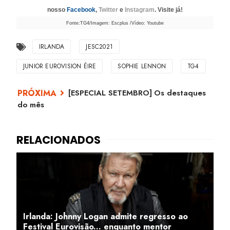
nosso
Facebook
,
Twitter
e
Instagram
. Visite já!
Fonte:TG4/Imagem: Escplus /Vídeo: Youtube
IRLANDA
JESC2021
JUNIOR EUROVISION ÉIRE
SOPHIE LENNON
TG4
[ESPECIAL SETEMBRO] Os destaques
do mês
Irlanda: Johnny Logan admite regresso ao
Festival Eurovisão... enquanto mentor