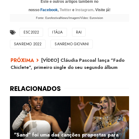
Este e outros artigos também no
nosso
Facebook
,
Twitter
e
Instagram
. Visite já!
Fonte: EurofestivalNews/Imagem/Vídeo: Eurovision
ESC2022
ITÁLIA
RAI
SANREMO 2022
SANREMO GIOVANI
[VÍDEO] Cláudia Pascoal lança "Fado
Chiclete", primeiro single do seu segundo álbum
"Sand" foi uma das canções propostas para