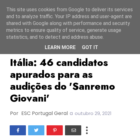
Início
8 agosto 2026
This site uses cookies from Google to deliver its services
and to analyze traffic. Your IP address and user-agent are
shared with Google along with performance and security
metrics to ensure quality of service, generate usage
statistics, and to detect and address abuse.
LEARN MORE
GOT IT
ESC2022
Itália
RAI
Itália: 46 candidatos
apurados para as
audições do 'Sanremo
Giovani'
Por
ESC Portugal Geral
a
outubro 29, 2021