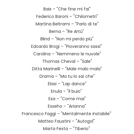
Bais – "Che fine mi fai"
Federico Baroni – "Chilometri"
Martina Beltrami – "Parlo di te"
Berna – "Re Artù"
Blind – "Non mi perdo più"
Edoardo Brogi – "Pioveranno sassi"
Carolina – "Nemmeno le nuvole"
Thomas Cheval – "Sale"
Ditta Marinelli – "Male malo mala"
Drama – "Ma tu lo sai che"
Elasi – "Lap dance"
Enula – "Il buio"
Esa – "Come mai"
Esseho – "Arianna"
Francesco Faggi – "Mentalmente instabile"
Matteo Faustini – "Autogol"
Marta Festa – "Tiberio"