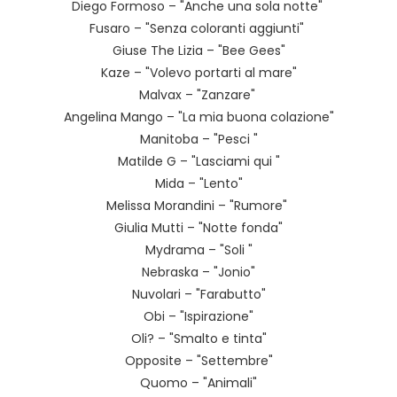
Diego Formoso – "Anche una sola notte"
Fusaro – "Senza coloranti aggiunti"
Giuse The Lizia – "Bee Gees"
Kaze – "Volevo portarti al mare"
Malvax – "Zanzare"
Angelina Mango – "La mia buona colazione"
Manitoba – "Pesci "
Matilde G – "Lasciami qui "
Mida – "Lento"
Melissa Morandini – "Rumore"
Giulia Mutti – "Notte fonda"
Mydrama – "Soli "
Nebraska – "Jonio"
Nuvolari – "Farabutto"
Obi – "Ispirazione"
Oli? – "Smalto e tinta"
Opposite – "Settembre"
Quomo – "Animali"