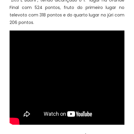
"Zitti E Buoni", tendo alcançado o 1.º lugar na Grande
Final com 524 pontos, fruto do primeiro lugar no
televoto com 318 pontos e do quarto lugar no júri com
206 pontos.