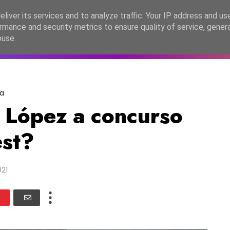
lítica de Privacidade
liver its services and to analyze traffic. Your IP address and us
rmance and security metrics to ensure quality of service, gene
C2026
EASC2026
PORTUGAL
LANÇAMENTOS
ESPE
buse.
a
 López a concurso
est?
021