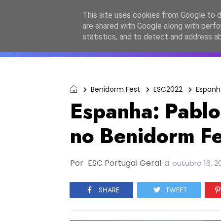
Início
Sobre a equipa
Contactos
Po
This site uses cookies from Google to de
are shared with Google along with perfo
ESC2027
JESC2026
F
statistics, and to detect and address a
Benidorm Fest
ESC2022
Espanh
Espanha: Pablo
no Benidorm F
Por
ESC Portugal Geral
a
outubro 16, 2
SHARE
TWEET