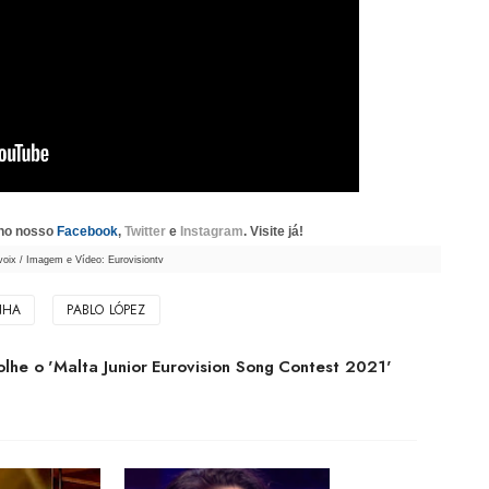
 no nosso
Facebook
,
Twitter
e
Instagram
. Visite já!
voix / Imagem e Vídeo: Eurovisiontv
NHA
PABLO LÓPEZ
lhe o 'Malta Junior Eurovision Song Contest 2021'