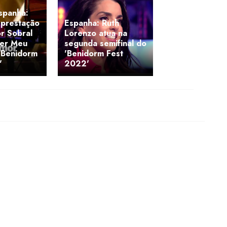
spanha:
 prestação
Espanha: Ruth
r Sobral
Lorenzo atua na
Ver Meu
segunda semifinal do
'Benidorm
'Benidorm Fest
'
2022'