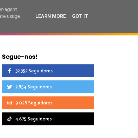
9 agosto 2026
er-agent
rate usage
LEARN MORE
GOT IT
CIAIS
CALENDÁRIO
Segue-nos!
32.352 Seguidores
2.854 Seguidores
9.028 Seguidores
4.675 Seguidores