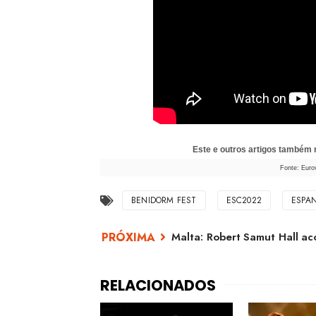
Este e outros artigos também
Fonte: Euro
BENIDORM FEST
ESC2022
ESPA
Malta: Robert Samut Hall aco