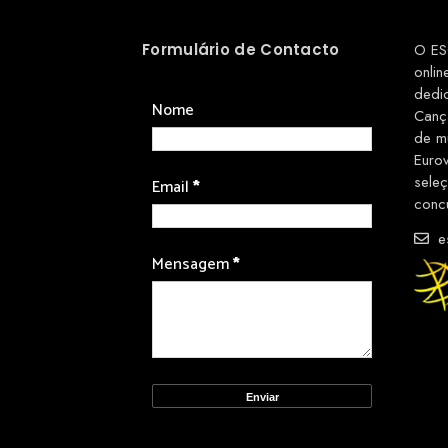
Formulário de Contacto
O ES
onlin
dedi
Nome
Canç
de m
Euro
sele
Email
*
conc
es
Mensagem
*