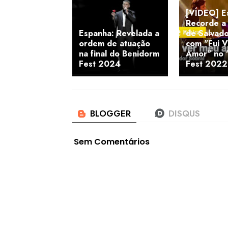
[VÍDEO] E
Recorde a
Espanha: Revelada a
de Salvado
ordem de atuação
com "Fui 
na final do Benidorm
Amor" no 
Fest 2024
Fest 2022
Sem Comentários