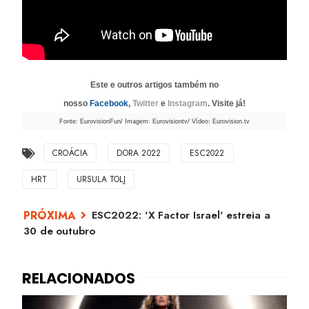
Este e outros artigos também no
nosso
Facebook
,
Twitter
e
Instagram
. Visite já!
Fonte: EurovisionFun/ Imagem: Eurovisiontv/ Vídeo: Eurovision.tv
CROÁCIA
DORA 2022
ESC2022
HRT
URSULA TOLJ
ESC2022: 'X Factor Israel' estreia a
30 de outubro