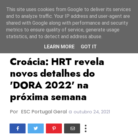
Início
9 agosto 2026
This site uses cookies from Google to deliver its services
and to analyze traffic. Your IP address and user-agent are
shared with Google along with performance and security
metrics to ensure quality of service, generate usage
statistics, and to detect and address abuse.
LEARN MORE
GOT IT
Croácia
DORA 2022
ESC2022
Croácia: HRT revela
novos detalhes do
'DORA 2022' na
próxima semana
Por
ESC Portugal Geral
a
outubro 24, 2021