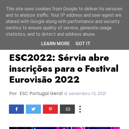
Início
9 agosto 2026
This site uses cookies from Google to deliver its services
and to analyze traffic. Your IP address and user-agent are
shared with Google along with performance and security
metrics to ensure quality of service, generate usage
statistics, and to detect and address abuse.
LEARN MORE
GOT IT
ESC2022
RTS
Sérvia
ESC2022: Sérvia abre
inscrições para o Festival
Eurovisão 2022
Por
ESC Portugal Geral
a
setembro 13, 2021