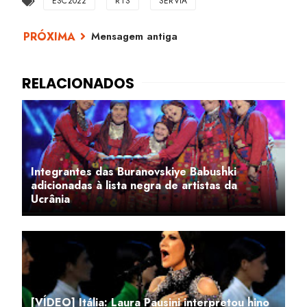
ESC2022
RTS
SÉRVIA
Mensagem antiga
Integrantes das Buranovskiye Babushki
adicionadas à lista negra de artistas da
Ucrânia
[VÍDEO] Itália: Laura Pausini interpretou hino