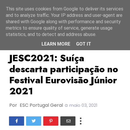
Início
7 agosto 2026
This site uses cookies from Google to deliver its services
and to analyze traffic. Your IP address and user-agent are
shared with Google along with performance and security
metrics to ensure quality of service, generate usage
statistics, and to detect and address abuse.
LEARN MORE
GOT IT
JESC2021
SRG SSR
Suíça
JESC2021: Suíça
descarta participação no
Festival Eurovisão Júnior
2021
Por
ESC Portugal Geral
a
maio 03, 2021