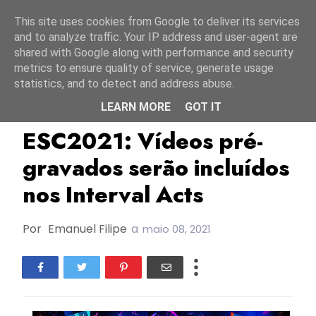
Início
6 agosto 2026
This site uses cookies from Google to deliver its services
and to analyze traffic. Your IP address and user-agent are
shared with Google along with performance and security
metrics to ensure quality of service, generate usage
statistics, and to detect and address abuse.
LEARN MORE
GOT IT
ESC2021
Rotterdam Ahoy
ESC2021: Vídeos pré-
gravados serão incluídos
nos Interval Acts
Por
Emanuel Filipe
a
maio 08, 2021