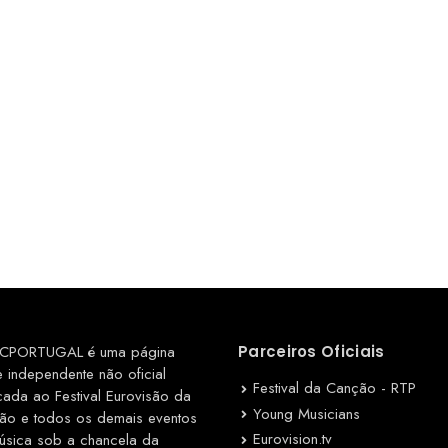
CPORTUGAL é uma página
Parceiros Oficiais
e independente não oficial
Festival da Canção - RTP
cada ao Festival Eurovisão da
Young Musicians
ão e todos os demais eventos
Eurovision.tv
úsica sob a chancela da