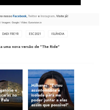
 no nosso
Facebook
,
Twitter
e
Instagram
. Visite já!
 / Imagem: Google / Vídeo: Eurovision.tv
DAÐI FREYR
ESC2021
ISLÂNDIA
ça uma nova versão de "The Ride"
Milhanas: "Estou
igatório o
assintomática e
scaras no
isolada para me
 Pala
poder juntar a elas
assim que possível"