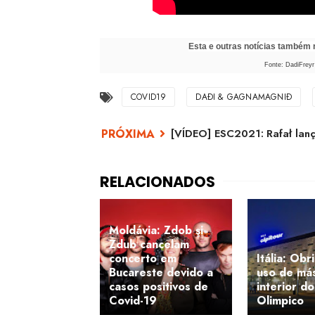
Esta e outras notícias também
Fonte: DadiFreyr
COVID19
DAÐI & GAGNAMAGNIÐ
[VÍDEO] ESC2021: Rafał lan
Moldávia: Zdob şi
Zdub cancelam
concerto em
Itália: Obr
Bucareste devido a
uso de má
casos positivos de
interior do
Covid-19
Olimpico