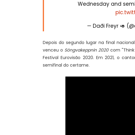
Wednesday and semi f
pic.twi
— Daði Freyr 🥑 
Depois do segundo lugar na final naciona
venceu o
Söngvakeppnin 2020
com "Think 
Festival Eurovisão 2020. Em 2021, o cant
semifinal do certame.