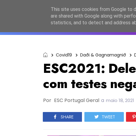
Início
Sobre a equipa
Contactos
Po
This site uses cookies from Google to de
are shared with Google along with perfo
ESC2027
JESC2026
F
statistics, and to detect and address a
Covid19
Daði & Gagnamagnið
ESC2021: Deleg
com testes neg
Por
ESC Portugal Geral
a
maio 18, 2021
SHARE
TWEET