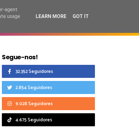
7 agosto 2026
er-agent
rate usage
LEARN MORE
GOT IT
CIAIS
CALENDÁRIO
Segue-nos!
32.352 Seguidores
2.854 Seguidores
9.028 Seguidores
4.675 Seguidores