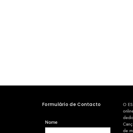
Formulário de Contacto
O ES
onlin
dedi
Nome
Canç
de m