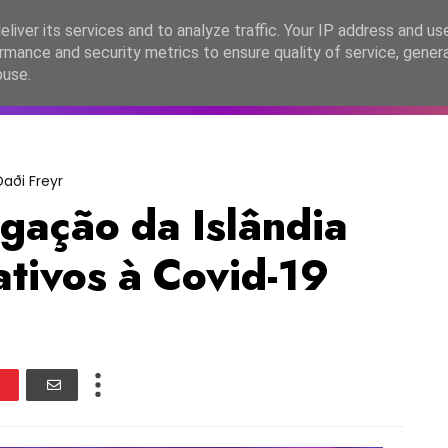
lítica de Privacidade
liver its services and to analyze traffic. Your IP address and us
rmance and security metrics to ensure quality of service, gene
C2026
EASC2026
PORTUGAL
LANÇAMENTOS
ESPE
buse.
Daði Freyr
ação da Islândia
ativos à Covid-19