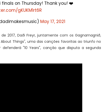
inals on Thursday! Thank you! ❤️
tter.com/gKUKM1rt6R
(@dadimakesmusic)
May 17, 2021
l de 2017, Daði Freyr, juntamente com os Gagnamagnið,
About Things", uma das canções favoritas ao triunfo no
or defenderá "10 Years", canção que disputa a segunda