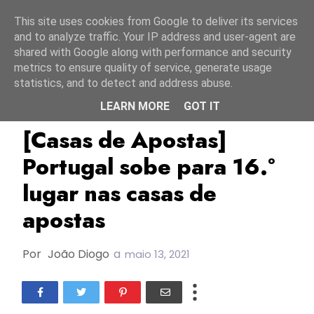
Início
6 agosto 2026
This site uses cookies from Google to deliver its services
and to analyze traffic. Your IP address and user-agent are
shared with Google along with performance and security
metrics to ensure quality of service, generate usage
statistics, and to detect and address abuse.
LEARN MORE
GOT IT
Casas De Apostas
ESC2021
Portugal
[Casas de Apostas]
Portugal sobe para 16.º
lugar nas casas de
apostas
Por
João Diogo
a
maio 13, 2021