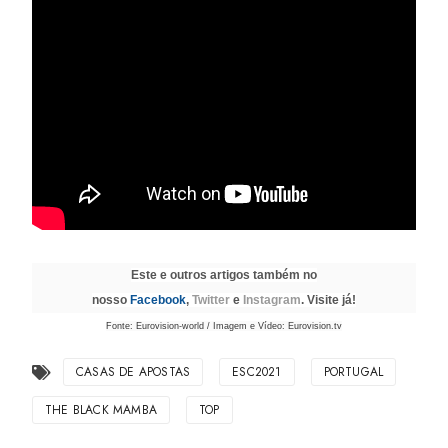
Este e outros artigos também no
nosso
Facebook
,
Twitter
e
Instagram
. Visite já!
Fonte: Eurovision-world / Imagem e Vídeo: Eurovision.tv
CASAS DE APOSTAS
ESC2021
PORTUGAL
THE BLACK MAMBA
TOP