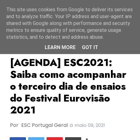
Início
9 agosto 2026
This site uses cookies from Google to deliver its services
and to analyze traffic. Your IP address and user-agent are
shared with Google along with performance and security
metrics to ensure quality of service, generate usage
statistics, and to detect and address abuse.
LEARN MORE
GOT IT
Agenda
Agenda 2021
Ensaios ESC2021
[AGENDA] ESC2021:
Saiba como acompanhar
o terceiro dia de ensaios
do Festival Eurovisão
2021
Por
ESC Portugal Geral
a
maio 09, 2021