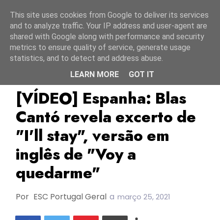
Início
10 agosto 2026
This site uses cookies from Google to deliver its services
and to analyze traffic. Your IP address and user-agent are
shared with Google along with performance and security
metrics to ensure quality of service, generate usage
statistics, and to detect and address abuse.
LEARN MORE
GOT IT
Blas Cantó
ESC2021
Espanha
[VÍDEO] Espanha: Blas
Cantó revela excerto de
"I'll stay", versão em
inglês de "Voy a
quedarme"
Por
ESC Portugal Geral
a
março 25, 2021