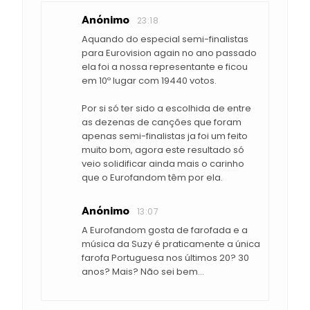
Anónimo
23:18
Aquando do especial semi-finalistas
para Eurovision again no ano passado
ela foi a nossa representante e ficou
em 10º lugar com 19440 votos.
Por si só ter sido a escolhida de entre
as dezenas de canções que foram
apenas semi-finalistas ja foi um feito
muito bom, agora este resultado só
veio solidificar ainda mais o carinho
que o Eurofandom têm por ela.
Anónimo
13:07
A Eurofandom gosta de farofada e a
música da Suzy é praticamente a única
farofa Portuguesa nos últimos 20? 30
anos? Mais? Não sei bem...