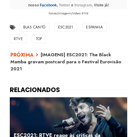
nosso
Facebook
,
Twitter
e
Instagram
. Visite já!
Fonte/Imagem/Vídeo: RTVE
BLAS CANTÓ
ESC2021
ESPANHA
RTVE
TOP
[IMAGENS] ESC2021: The Black
Mamba gravam postcard para o Festival Eurovisão
2021
ESC2021: RTVE reage às críticas da