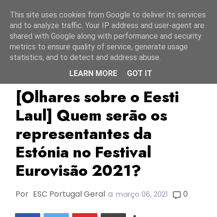
Início
8 agosto 2026
This site uses cookies from Google to deliver its services
and to analyze traffic. Your IP address and user-agent are
shared with Google along with performance and security
metrics to ensure quality of service, generate usage
statistics, and to detect and address abuse.
LEARN MORE
GOT IT
Eesti Laul 2021
ESC2021
Estónia
[Olhares sobre o Eesti
Laul] Quem serão os
representantes da
Estónia no Festival
Eurovisão 2021?
Por
ESC Portugal Geral
a
0
março 06, 2021