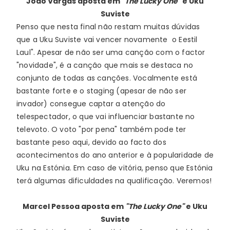
João Vargas
aposta em
"The Lucky One"
e Uku
Suviste
Penso que nesta final não restam muitas dúvidas 
que a Uku Suviste vai vencer novamente  o Eestil 
Laul". Apesar de não ser uma canção com o factor 
"novidade", é a canção que mais se destaca no 
conjunto de todas as canções. Vocalmente está 
bastante forte e o staging (apesar de não ser 
invador) consegue captar a atenção do 
telespectador, o que vai influenciar bastante no 
televoto. O voto "por pena" também pode ter 
bastante peso aqui, devido ao facto dos 
acontecimentos do ano anterior e à popularidade de 
Uku na Estónia. Em caso de vitória, penso que Estónia 
terá algumas dificuldades na qualificação. Veremos! 
Marcel Pessoa
aposta em
"The Lucky One"
e Uku
Suviste