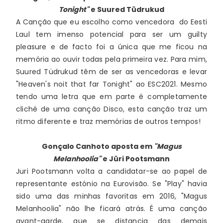
Tonight"
e Suured Tüdrukud
A Canção que eu escolho como vencedora  do Eesti 
Laul tem imenso potencial para ser um guilty 
pleasure e de facto foi a única que me ficou na 
memória ao ouvir todas pela primeira vez. Para mim, 
Suured Tüdrukud têm de ser as vencedoras e levar 
"Heaven's noit that far Tonight" ao ESC2021. Mesmo 
tendo uma letra que em parte é completamente 
cliché de uma canção Disco, esta canção traz um 
ritmo diferente e traz memórias de outros tempos!
Gonçalo Canhoto
aposta em
"Magus
Melanhoolia"
e Jüri Pootsmann
Juri Pootsmann volta a candidatar-se ao papel de 
representante estónio na Eurovisão. Se "Play" havia 
sido uma das minhas favoritas em 2016, "Magus 
Melanhoolia" não lhe ficará atrás. É uma canção 
avant-garde, que se distancia das demais 