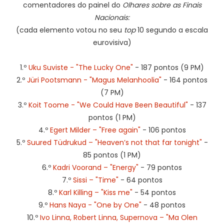
comentadores do painel do
Olhares sobre as Finais
Nacionais:
(cada elemento votou no seu
top
10 segundo a escala
eurovisiva)
1.º
Uku Suviste - "The Lucky One"
- 187 pontos (9 PM)
2.º
Jüri Pootsmann - "Magus Melanhoolia"
- 164 pontos
(7 PM)
3.º
Koit Toome - "We Could Have Been Beautiful"
- 137
pontos (1 PM)
4.º
Egert Milder – "Free again"
- 106 pontos
5.º
Suured Tüdrukud – "Heaven’s not that far tonight"
-
85 pontos (1 PM)
6.º
Kadri Voorand – "Energy"
- 79 pontos
7.º
Sissi – "Time"
- 64 pontos
8.º
Karl Killing – "Kiss me"
- 54 pontos
9.º
Hans Naya - "One by One"
- 48 pontos
10.º
Ivo Linna, Robert Linna, Supernova – "Ma Olen