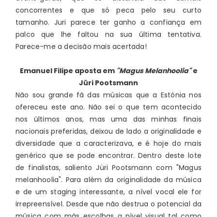
concorrentes e que só peca pelo seu curto 
tamanho. Juri parece ter ganho a confiança em 
palco que lhe faltou na sua última tentativa. 
Parece-me a decisão mais acertada!
Emanuel Filipe
aposta em
"Magus Melanhoolia"
e
Jüri Pootsmann
Não sou grande fã das músicas que a Estónia nos 
ofereceu este ano. Não sei o que tem acontecido 
nos últimos anos, mas uma das minhas finais 
nacionais preferidas, deixou de lado a originalidade e 
diversidade que a caracterizava, e é hoje do mais 
genérico que se pode encontrar. Dentro deste lote 
de finalistas, saliento Jüri Pootsmann com "Magus 
melanhoolia". Para além da originalidade da música 
e de um staging interessante, a nível vocal ele for 
irrepreensível. Desde que não destrua o potencial da 
música com más escolhas a nível visual tal como 