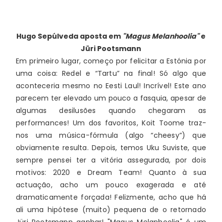
Hugo Sepúlveda
aposta em
"Magus Melanhoolia"
e
Jüri Pootsmann
Em primeiro lugar, começo por felicitar a Estónia por 
uma coisa: Redel e “Tartu” na final! Só algo que 
aconteceria mesmo no Eesti Laul! Incrível! Este ano 
parecem ter elevado um pouco a fasquia, apesar de 
algumas desilusões quando chegaram as 
performances! Um dos favoritos, Koit Toome traz-
nos uma música-fórmula (algo “cheesy”) que 
obviamente resulta. Depois, temos Uku Suviste, que 
sempre pensei ter a vitória assegurada, por dois 
motivos: 2020 e Dream Team! Quanto à sua 
actuação, acho um pouco exagerada e até 
dramaticamente forçada! Felizmente, acho que há 
ali uma hipótese (muito) pequena de o retornado 
Jüri Pootsmann ganhar! "Magus Melanhoolia" é um 