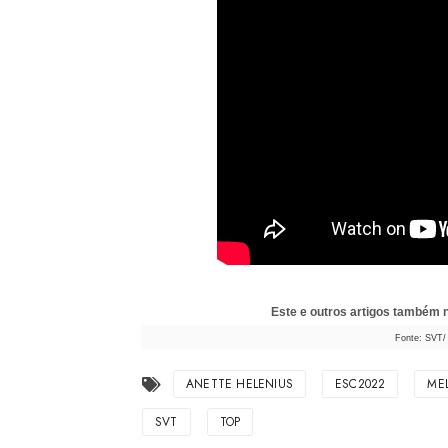
Este e outros artigos também
Fonte: SVT/ 
ANETTE HELENIUS
ESC2022
ME
SVT
TOP