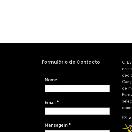
Formulário de Contacto
O ES
onlin
dedi
Nome
Canç
de m
Euro
sele
Email
*
conc
es
Mensagem
*