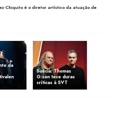
z-Chiquito é o diretor artístico da atuação de
VT
nto da
Suécia: Thomas
tivalen
G:son tece duras
críticas à SVT