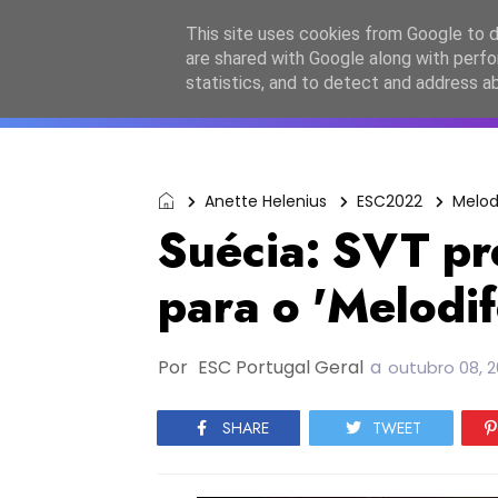
Início
Sobre a equipa
Contactos
Po
This site uses cookies from Google to de
are shared with Google along with perfo
ESC2027
JESC2026
F
statistics, and to detect and address a
Anette Helenius
ESC2022
Melod
Suécia: SVT p
para o 'Melodi
Por
ESC Portugal Geral
a
outubro 08, 
SHARE
TWEET