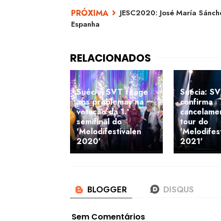
JESC2020: José María Sánche
Espanha
Suécia: SVT reage
Suécia: S
aos problemas na
confirma
votação da 1.ª
cancelame
semifinal do
tour do
'Melodifestivalen
'Melodifes
2020'
2021'
Sem Comentários