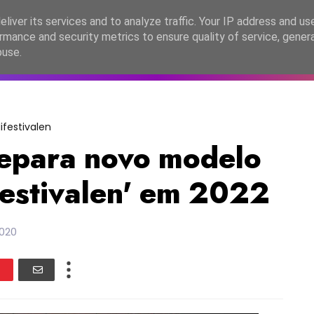
lítica de Privacidade
liver its services and to analyze traffic. Your IP address and us
rmance and security metrics to ensure quality of service, gene
C2026
EASC2026
PORTUGAL
LANÇAMENTOS
ESPE
buse.
ifestivalen
repara novo modelo
festivalen' em 2022
2020