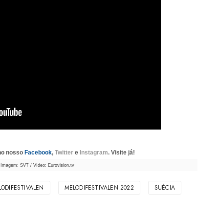
 no nosso
Facebook
,
Twitter
e
Instagram
. Visite já!
Imagem: SVT / Vídeo: Eurovision.tv
LODIFESTIVALEN
MELODIFESTIVALEN 2022
SUÉCIA