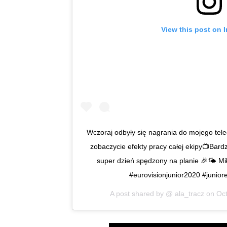
View this post on 
Wczoraj odbyły się nagrania do mojego tel
zobaczycie efekty pracy całej ekipy📺Bard
super dzień spędzony na planie 🎉🌤 Mił
#eurovisionjunior2020 #junior
A post shared by @
ala_tracz
on
Oct