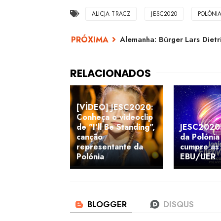
ALICJA TRACZ
JESC2020
POLÓNI
Alemanha: Bürger Lars Dietr
[VÍDEO] JESC2020:
Conheça o videoclip
de "I'll Be Standing",
JESC2020
canção
da Polónia
representante da
cumpre as
Polónia
EBU/UER