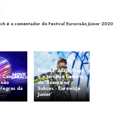
A
ich é o comentador do Festival Eurovisão Júnior 2020
Polónia: Alicja Tracz
: Canção
é a terceira finalista
 não
do 'Szansa na
 regras da
Sukces - Eurowizja
Junior'