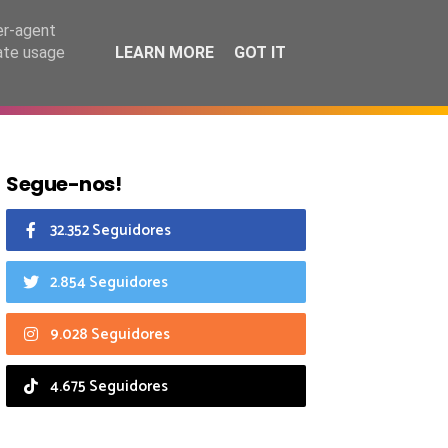
6 agosto 2026
er-agent
rate usage
LEARN MORE
GOT IT
CIAIS
CALENDÁRIO
Segue-nos!
32.352 Seguidores
2.854 Seguidores
9.028 Seguidores
4.675 Seguidores