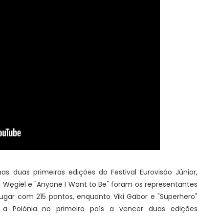
as duas primeiras edições do Festival Eurovisão Júnior,
 Węgiel e "Anyone I Want to Be" foram os representantes
lugar com 215 pontos, enquanto Viki Gabor e "Superhero"
a Polónia no primeiro país a vencer duas edições