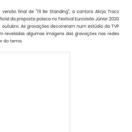
rsão final de "I'll Be Standing", a cantora Alicja Tracz
oficial da proposta polaca no Festival Eurovisão Júnior 2020
de outubro. As gravações decorreram num estúdio da TVP
am reveladas algumas imagens das gravações nas redes
or do tema.