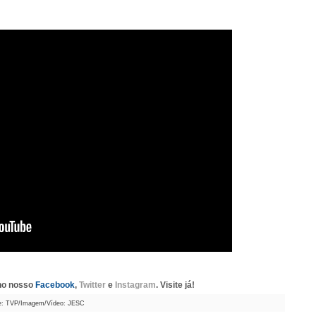
 no nosso
Facebook
,
Twitter
e
Instagram
. Visite já!
e: TVP/Imagem/Vídeo: JESC