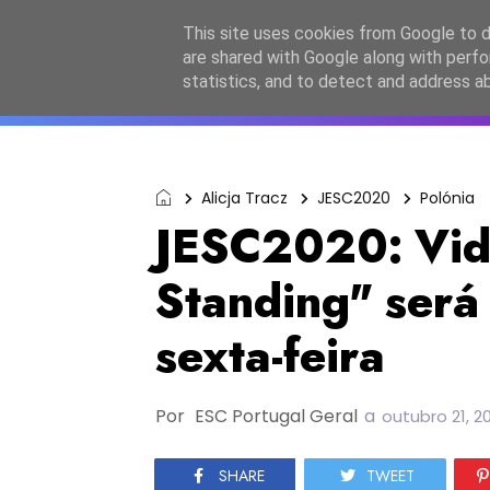
Início
Sobre a equipa
Contactos
Po
This site uses cookies from Google to de
are shared with Google along with perfo
ESC2027
JESC2026
F
statistics, and to detect and address a
Alicja Tracz
JESC2020
Polónia
JESC2020: Vide
Standing" será
sexta-feira
Por
ESC Portugal Geral
a
outubro 21, 2
SHARE
TWEET