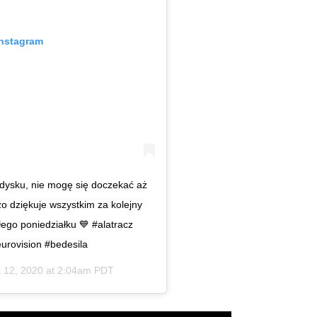
Instagram
edysku, nie mogę się doczekać aż
zo dziękuje wszystkim za kolejny
ego poniedziałku 💙 #alatracz
eurovision #bedesila
 12, 2020 at 2:04am PDT