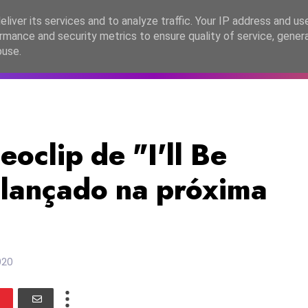
lítica de Privacidade
liver its services and to analyze traffic. Your IP address and us
rmance and security metrics to ensure quality of service, gene
C2026
EASC2026
PORTUGAL
LANÇAMENTOS
ESPE
buse.
oclip de "I'll Be
 lançado na próxima
020