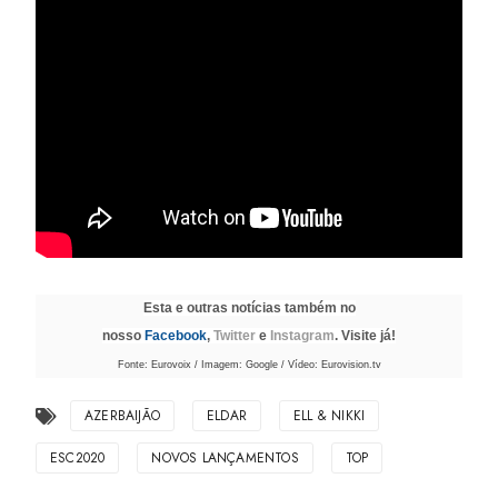
Esta e outras notícias também no
nosso
Facebook
,
Twitter
e
Instagram
. Visite já!
Fonte: Eurovoix / Imagem: Google / Vídeo: Eurovision.tv
AZERBAIJÃO
ELDAR
ELL & NIKKI
ESC2020
NOVOS LANÇAMENTOS
TOP