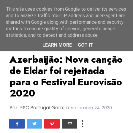
Início
9 agosto 2026
This site uses cookies from Google to deliver its services
and to analyze traffic. Your IP address and user-agent are
shared with Google along with performance and security
metrics to ensure quality of service, generate usage
statistics, and to detect and address abuse.
LEARN MORE
GOT IT
Azerbaijão
Eldar
Ell & Nikki
Azerbaijão: Nova canção
de Eldar foi rejeitada
para o Festival Eurovisão
2020
Por
ESC Portugal Geral
a
setembro 24, 2020