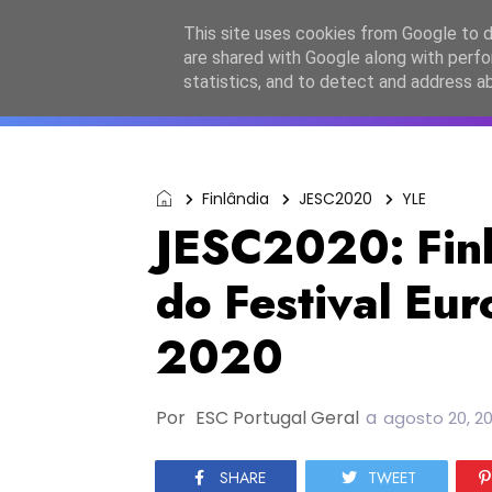
Início
Sobre a equipa
Contactos
Po
This site uses cookies from Google to de
are shared with Google along with perfo
ESC2027
JESC2026
F
statistics, and to detect and address a
Finlândia
JESC2020
YLE
JESC2020: Finl
do Festival Eur
2020
Por
ESC Portugal Geral
a
agosto 20, 2
SHARE
TWEET