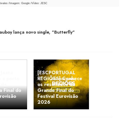
tivales /Imagem: Google /Vídeo: JESC
auboy lança novo single, "Butterfly"
Jaana
[ESCPORTUGAL
 a porta-
REGIÕES] Conhece
 da
os resultados da
a Final do
Grande Final do
urovisão
Festival Eurovisão
2026