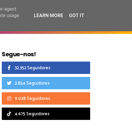
6 agosto 2026
er-agent
rate usage
LEARN MORE
GOT IT
CIAIS
CALENDÁRIO
Segue-nos!
32.352 Seguidores
2.854 Seguidores
9.028 Seguidores
4.675 Seguidores