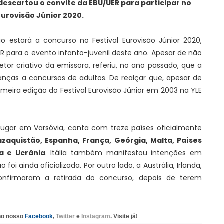
descartou o convite da EBU/UER para participar no
Eurovisão Júnior 2020.
o estará a concurso no Festival Eurovisão Júnior 2020,
R para o evento infanto-juvenil deste ano. Apesar de não
retor criativo da emissora, referiu, no ano passado, que a
anças a concursos de adultos. De realçar que, apesar de
rimeira edição do Festival Eurovisão Júnior em 2003 na YLE
á lugar em Varsóvia, conta com treze países oficialmente
azaquistão, Espanha, França, Geórgia, Malta, Países
ia e Ucrânia
. Itália também manifestou intenções em
foi ainda oficializada. Por outro lado, a Austrália, Irlanda,
nfirmaram a retirada do concurso, depois de terem
 no nosso
Facebook
,
Twitter
e
Instagram
. Visite já!