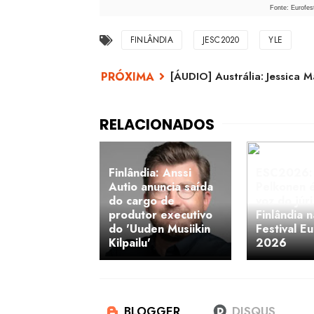
Fonte: Eurofes
FINLÂNDIA
JESC2020
YLE
[ÁUDIO] Austrália: Jessica M
Finlândia: Anssi
ESC2026: 
Autio anuncia saída
Pelkonen é
do cargo de
voz do júri
produtor executivo
Finlândia n
do 'Uuden Musiikin
Festival E
Kilpailu'
2026