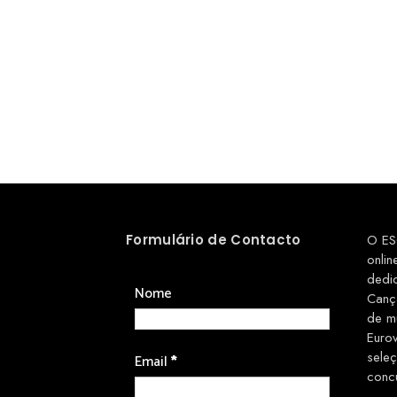
Formulário de Contacto
O ES
onlin
dedi
Nome
Canç
de m
Euro
sele
Email
*
conc