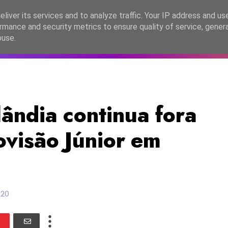
lítica de Privacidade
liver its services and to analyze traffic. Your IP address and us
rmance and security metrics to ensure quality of service, gene
C2026
EASC2026
PORTUGAL
LANÇAMENTOS
ESPE
buse.
ândia continua fora
ovisão Júnior em
020