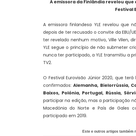
A emissora da Finlândia revelou que 
Festival 
A emissora finlandesa YLE revelou que nã
depois de ter recusado o convite da EBU/UE
ter revelado nenhum motivo, Ville Vilen, di
YLE segue o princípio de não submeter cri
nunca ter participado, a YLE transmitiu a p
TV2.
O Festival Eurovisão Júnior 2020, que ter
confirmados:
Alemanha, Bielorrússia, C
Baixos, Polónia, Portugal, Rússia, Sérv
participar na edição, mas a participação não 
Macedónia do Norte e País de Gales co
participado em 2019.
Este e outros artigos também