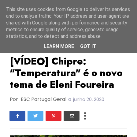
Início
7 agosto 2026
This site uses cookies from Google to deliver its services
and to analyze traffic. Your IP address and user-agent are
shared with Google along with performance and security
metrics to ensure quality of service, generate usage
statistics, and to detect and address abuse.
LEARN MORE
GOT IT
Chipre
Eleni Foureira
ESC2018
[VÍDEO] Chipre:
"Temperatura" é o novo
tema de Eleni Foureira
Por
ESC Portugal Geral
a
junho 20, 2020