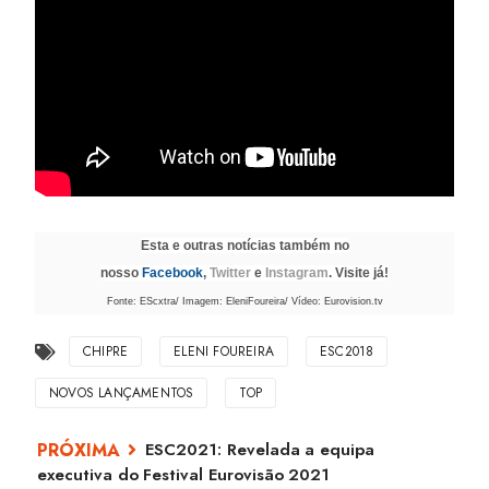
Esta e outras notícias também no
nosso
Facebook
,
Twitter
e
Instagram
. Visite já!
Fonte: EScxtra/ Imagem: EleniFoureira/ Vídeo: Eurovision.tv
CHIPRE
ELENI FOUREIRA
ESC2018
NOVOS LANÇAMENTOS
TOP
ESC2021: Revelada a equipa
executiva do Festival Eurovisão 2021