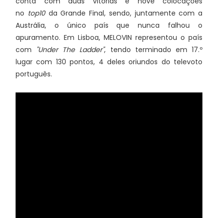
conta com duas vitórias e nove colocações
no
top10
da Grande Final, sendo, juntamente com a
Austrália, o único país que nunca falhou o
apuramento. Em Lisboa, MELOVIN representou o país
com
"Under The Ladder"
, tendo terminado em 17.º
lugar com 130 pontos, 4 deles oriundos do televoto
português.