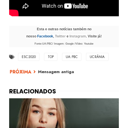
Esta e outras notícias também no
nosso
Facebook
,
Twitter
e
Instagram
. Visite já!
Fonte:UA:PBC/ Imagem: Google /Vídeo: Youtube
ESC2020
TOP
UA:PBC
UCRÂNIA
Mensagem antiga