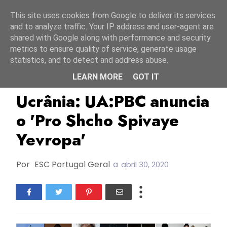
Início
10 agosto 2026
This site uses cookies from Google to deliver its services
and to analyze traffic. Your IP address and user-agent are
shared with Google along with performance and security
metrics to ensure quality of service, generate usage
statistics, and to detect and address abuse.
LEARN MORE
GOT IT
ESC2020
TOP
UA:PBC
Ucrânia: UA:PBC anuncia
o 'Pro Shcho Spivaye
Yevropa'
Por
ESC Portugal Geral
a
abril 30, 2020