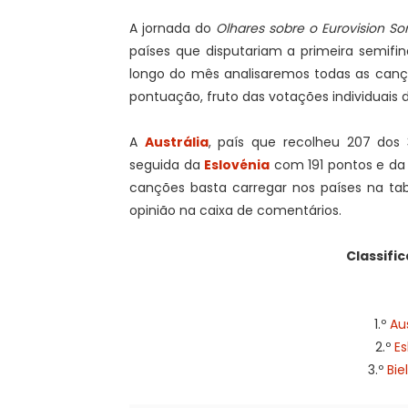
A jornada do
Olhares sobre o Eurovision S
países que disputariam a primeira semifi
longo do mês analisaremos todas as canç
pontuação, fruto das votações individuais 
A
Austrália
, país que recolheu 207 dos 
seguida da
Eslovénia
com 191 pontos e d
canções basta carregar nos países na tab
opinião na caixa de comentários.
Classific
1.º
Au
2.º
Es
3.º
Bie