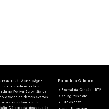
CPORTUGAL é uma página
Parceiros Oficiais
e independente não oficial
Festival da Canção - RTP
cada ao Festival Eurovisão da
Young Musicians
ão e todos os demais eventos
Eurovision.tv
úsica sob a chancela da
visão. Dá especial destaque às
Junior Eurovision