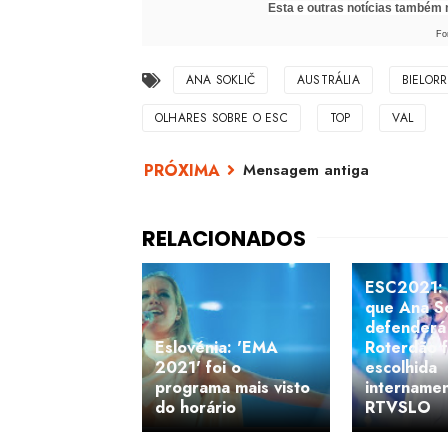
Esta e outras notícias também
Fo
ANA SOKLIČ
AUSTRÁLIA
BIELOR
OLHARES SOBRE O ESC
TOP
VAL
Mensagem antiga
ESC2021:
que Ana So
defenderá
Eslovénia: 'EMA
Roterdão f
2021' foi o
escolhida
programa mais visto
internamen
do horário
RTVSLO