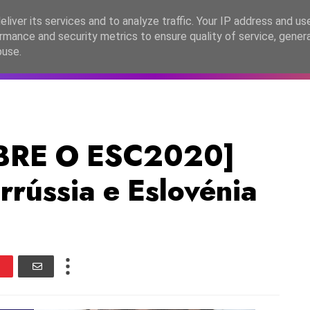
lítica de Privacidade
liver its services and to analyze traffic. Your IP address and us
rmance and security metrics to ensure quality of service, gene
C2026
EASC2026
PORTUGAL
LANÇAMENTOS
ESPE
buse.
BRE O ESC2020]
orrússia e Eslovénia