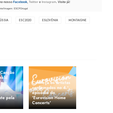
 no nosso
Facebook
,
Twitter
e
Instagram
. Visite já!
nte/Imagem: ESCPOrtugal
RÚSSIA
ESC2020
ESLOVÉNIA
MONTAIGNE
 Canção
klič
 em
Conheça os artistas
oi
confirmados no 4.º
episódio do
te pela
'Eurovision Home
Concerts'