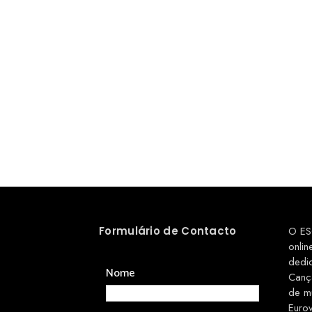
Formulário de Contacto
O ES
onlin
dedi
Nome
Canç
de m
Euro