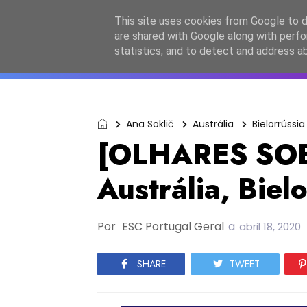
Início
Sobre a equipa
Contactos
Po
This site uses cookies from Google to de
are shared with Google along with perfo
ESC2027
JESC2026
F
statistics, and to detect and address a
Ana Soklič
Austrália
Bielorrússia
[OLHARES SO
Austrália, Biel
Por
ESC Portugal Geral
a
abril 18, 2020
SHARE
TWEET