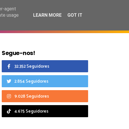
7 agosto 2026
er-agent
rate usage
LEARN MORE
GOT IT
CIAIS
CALENDÁRIO
Segue-nos!
32.352 Seguidores
2.854 Seguidores
9.028 Seguidores
4.675 Seguidores