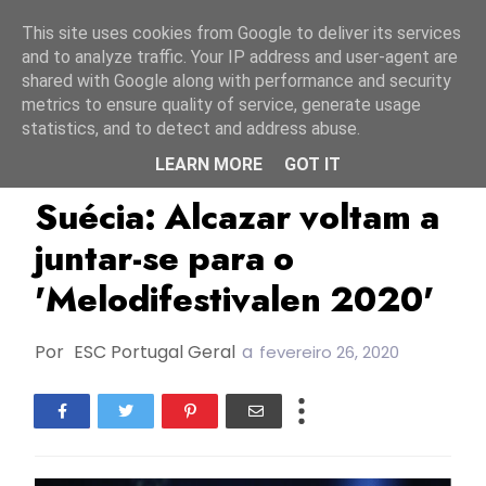
Início
8 agosto 2026
This site uses cookies from Google to deliver its services
and to analyze traffic. Your IP address and user-agent are
shared with Google along with performance and security
metrics to ensure quality of service, generate usage
statistics, and to detect and address abuse.
LEARN MORE
GOT IT
Alcazar
Andreas Lundstedt
Lina Hedlund
Suécia: Alcazar voltam a
juntar-se para o
'Melodifestivalen 2020'
Por
ESC Portugal Geral
a
fevereiro 26, 2020