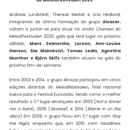
do Melodifestivalen 2020.
Andreas Lundstedt, Therese Merkel e Lina Hedlund,
integrantes da última formação do grupo
Alcazar,
voltam a juntar-se para atuar no
Andra Chansen
do
Melodifestivalen 2020, gala que terá lugar no próximo
sábado.
Mans Zelmerlöw, Loreen, Ann-Louise
Hanson, Siw Malmkvist, Tomas Ledin, Agnetha
Munther e Björn Skifs
também atuam na gala do
próximo fim-de-semana.
Entre 2003 e 2014, o grupo Alcazar participou em cinco
edições distintas do
Melodifestivalen
, final nacional
sueca para o Festival Eurovisão, tendo como o melhor
resultado o 3.º lugar alcançado em 2003 (
Not a Sinner
nor a Saint
), 2005 (
Alcastar
) e 2014 (
Blame in on the
disco)
. Em 2009, o grupo ficou em 5.º lugar com
Stay
the Night
, enquanto que, em 2010, com
Headlines
,