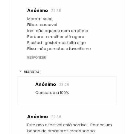
Anónimo
22:35
Meera=seca
Filipe=carnaval
Ian=não aquece nem arrefece
Barbara=a melhor até agora
Blasted=gostei mas falta algo
Elisa=não percebo o favoritismo
RESPONDER
RESPOSTAS
Anónimo
23:29
Concordo a 100%
Anónimo
22:36
Este ano o festival está horrível . Parece um
bando de amadores creddooooo