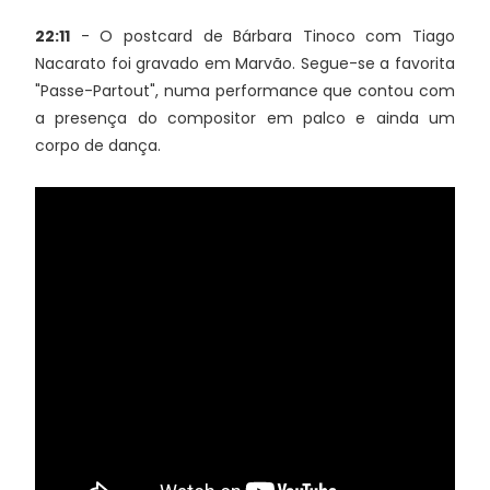
22:11
- O postcard de Bárbara Tinoco com Tiago
Nacarato foi gravado em Marvão. Segue-se a favorita
"Passe-Partout", numa performance que contou com
a presença do compositor em palco e ainda um
corpo de dança.