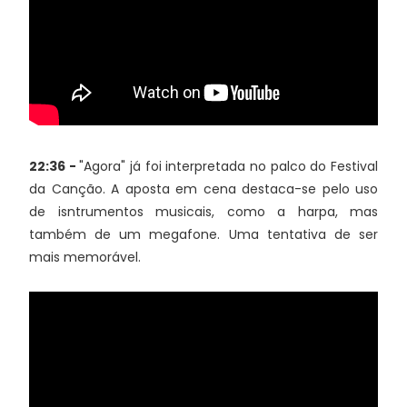
22:36 -
"Agora" já foi interpretada no palco do Festival
da Canção. A aposta em cena destaca-se pelo uso
de isntrumentos musicais, como a harpa, mas
também de um megafone. Uma tentativa de ser
mais memorável.