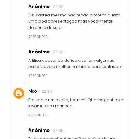
Anónimo
22:32
Os Blasted mesmo nao tendo pirotecnia esta
uma boa apresentação mas vocalmente
deicou a desejar
RESPONDER
Anónimo
22:32
A Elisa apesar do defice vical em algumas
partes teve a melhor na minha apresentacao
RESPONDER
Nsoi
22:34
Blasted e um azeite, horrivel! QUe vergonha se
levamos esta cancao ...
RESPONDER
Anónimo
22:35
Estas apresentações estão ao nível de um