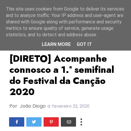
Início
7 agosto 2026
This site uses cookies from Google to deliver its services
and to analyze traffic. Your IP address and user-agent are
shared with Google along with performance and security
metrics to ensure quality of service, generate usage
statistics, and to detect and address abuse.
LEARN MORE
GOT IT
FC
FC2020
Festival Da Canção
[DIRETO] Acompanhe
connosco a 1.ª semifinal
do Festival da Canção
2020
Por
João Diogo
a
fevereiro 22, 2020