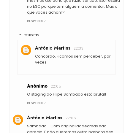
mesmos ate acho que fazia sentido. Isto resulta
no ESC porque tem alguem a comentar. Mas o
que voces acham?
RESPONDER
RESPOSTAS
António Martins
22:33
Concordo. Ficamos sem perceber, por
vezes.
Anónimo
22:05
O staging do Filipe Sambado está brutal!
RESPONDER
António Martins
22:06
Sambado - Com originalidadecmas não
aprecio. E não queremos outro barbara dex