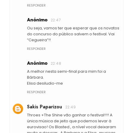
RESPONDER
Anónimo
22:47
Ou seja, vamos ter que esperar que os novatos
do concurso do público salvem o festival. Vai
“Cegueira”!!
RESPONDER
Anónimo
22:48
A melhor nesta semi-final para mim foi a
Bárbara.
Elisa desiludio-me
RESPONDER
Sakis Paparizou
22:49
Throes +The Shine vão ganhar o festival!!!! A
única música de jeito que podemos levar à
eurovisao! Os Blasted , a nível vocal deixaram
muito a desejar.. A Barbara e a Elisa , musicas