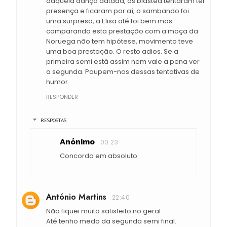
daquela dança datada, os blasted tentaram ter
presença e ficaram por aí, o sambando foi
uma surpresa, a Elisa até foi bem mas
comparando esta prestação com a moça da
Noruega não tem hipótese, movimento teve
uma boa prestação. O resto adios. Se a
primeira semi está assim nem vale a pena ver
a segunda. Poupem-nos dessas tentativas de
humor
RESPONDER
RESPOSTAS
Anónimo
00:23
Concordo em absoluto
António Martins
22:40
Não fiquei muito satisfeito no geral.
Até tenho medo da segunda semi final.