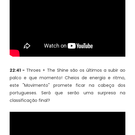
22:41 -
Throes + The Shine são os últimos a subir ao
palco e que momento! Cheios de energia e ritmo,
este "Movimento" promete ficar na cabeça dos
portugueses. Será que serão uma surpresa na
classificação final?