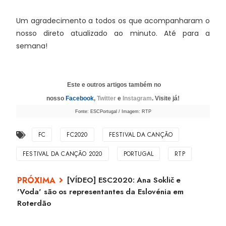
Um agradecimento a todos os que acompanharam o
nosso direto atualizado ao minuto. Até para a
semana!
Este e outros artigos também no
nosso
Facebook
,
Twitter
e
Instagram
. Visite já!
Fonte: ESCPortugal / Imagem: RTP
FC
FC2020
FESTIVAL DA CANÇÃO
FESTIVAL DA CANÇÃO 2020
PORTUGAL
RTP
[VÍDEO] ESC2020: Ana Soklič e
'Voda' são os representantes da Eslovénia em
Roterdão