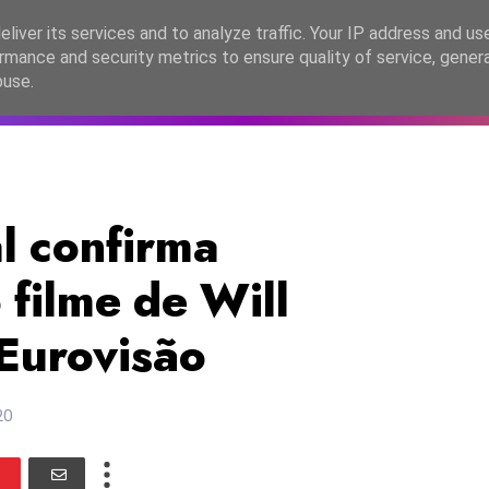
lítica de Privacidade
liver its services and to analyze traffic. Your IP address and us
rmance and security metrics to ensure quality of service, gene
C2026
EASC2026
PORTUGAL
LANÇAMENTOS
ESPE
buse.
l confirma
 filme de Will
 Eurovisão
20