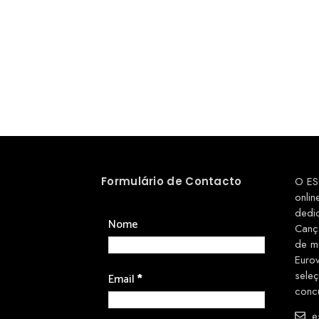
Formulário de Contacto
O ES
onlin
dedi
Nome
Canç
de m
Euro
sele
Email
*
conc
es