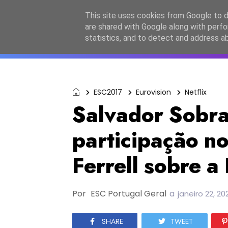
Início
Sobre a equipa
Contactos
Po
This site uses cookies from Google to de
are shared with Google along with perfo
ESC2027
JESC2026
F
statistics, and to detect and address a
ESC2017
Eurovision
Netflix
Salvador Sobra
participação no
Ferrell sobre a
Por
ESC Portugal Geral
a
janeiro 22, 20
SHARE
TWEET