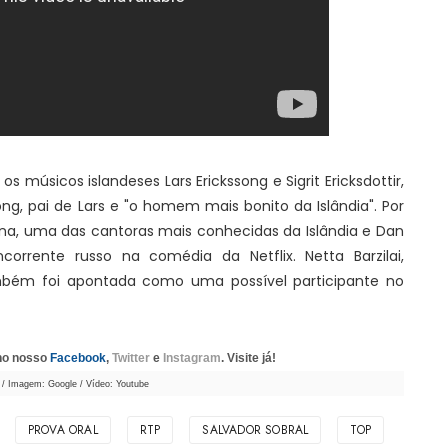
os músicos islandeses Lars Erickssong e Sigrit Ericksdottir,
ong, pai de Lars e "o homem mais bonito da Islândia". Por
ana, uma das cantoras mais conhecidas da Islândia e Dan
orrente russo na comédia da Netflix. Netta Barzilai,
ambém foi apontada como uma possível participante no
 no nosso
Facebook
,
Twitter
e
Instagram
. Visite já!
/ Imagem: Google / Vídeo: Youtube
PROVA ORAL
RTP
SALVADOR SOBRAL
TOP