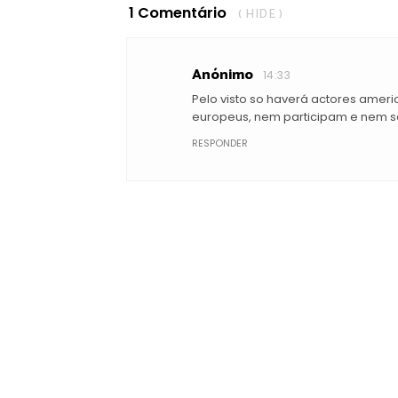
1 Comentário
( HIDE )
Anónimo
14:33
Pelo visto so haverá actores amer
europeus, nem participam e nem s
RESPONDER