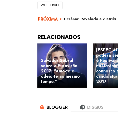
WILL FERREL
Ucrânia: Revelada a distribu
[ESPECIAL
poderá ser
Salvador Sobral
o Festival
sobre a Eurovisão
na Ucrâni
2017: "Amo-te e
connosco 
odeio-te ao mesmo
candidatur
tempo."
2017