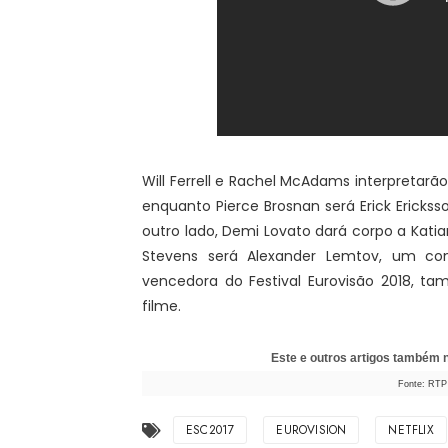
Will Ferrell e Rachel McAdams interpretarão 
enquanto Pierce Brosnan será Erick Erickss
outro lado, Demi Lovato dará corpo a Kati
Stevens será Alexander Lemtov, um conc
vencedora do Festival Eurovisão 2018, t
filme.
Este e outros artigos também
Fonte: RTP 
ESC2017
EUROVISION
NETFLIX