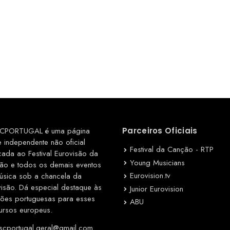
CPORTUGAL é uma página
Parceiros Oficiais
e independente não oficial
Festival da Canção - RTP
cada ao Festival Eurovisão da
Young Musicians
ão e todos os demais eventos
Eurovision.tv
úsica sob a chancela da
visão. Dá especial destaque às
Junior Eurovision
ções portuguesas para esses
ABU
ursos europeus.
cportugal.geral@gmail.com