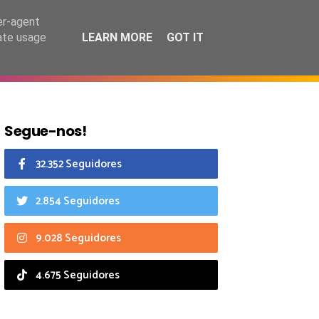
8 agosto 2026
er-agent
rate usage
LEARN MORE
GOT IT
CIAIS
CALENDÁRIO
Segue-nos!
32.352 Seguidores
2.854 Seguidores
9.028 Seguidores
4.675 Seguidores