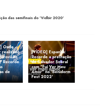
ição das semifinais do 'Vidbir 2020'
] Onde
 realizado
[VÍDEO] Espanha:
 Eurovisão
Recorde a prestação
a? Recorde
de Salvador Sobral
as
com "Fui Ver Meu
as de
Amor" no 'Benidorm
Fest 2022'