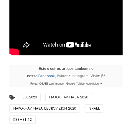
Este e outros artigos também no
nosso
Facebook
,
Twitter
e
Instagram
. Visite já!
Fonte: OGAESpain/Imagem: Google / Vídeo: eurovision.tv
ESC2020
HAKOKHAV HABA 2020
HAKOKHAV HABA L’EUROVIZION 2020
ISRAEL
KESHET 12