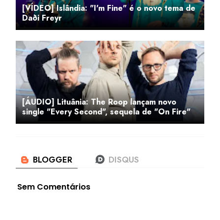
[VÍDEO] Islândia: "I'm Fine" é o novo tema de
Daði Freyr
[ÁUDIO] Lituânia: The Roop lançam novo
single "Every Second", sequela de "On Fire"
Sem Comentários