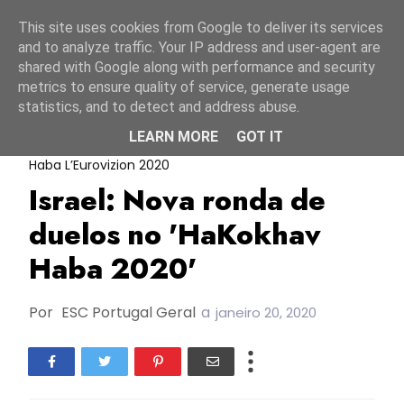
Início
9 agosto 2026
This site uses cookies from Google to deliver its services
and to analyze traffic. Your IP address and user-agent are
shared with Google along with performance and security
metrics to ensure quality of service, generate usage
statistics, and to detect and address abuse.
LEARN MORE
GOT IT
ESC2020
HaKokhav Haba 2020
Hakokhav
Haba L’Eurovizion 2020
Israel: Nova ronda de
duelos no 'HaKokhav
Haba 2020'
Por
ESC Portugal Geral
a
janeiro 20, 2020