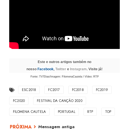
Este e outros artigos também no
nosso
Facebook
,
Twitter
e
Instagram
. Visite já!
Fonte: TV7Dias/Imagem: FilomenaCautela / Vídeo: RTP
ESC2018
FC2017
FC2018
FC2019
FC2020
FESTIVAL DA CANÇÃO 2020
FILOMENA CAUTELA
PORTUGAL
RTP
TOP
Mensagem antiga