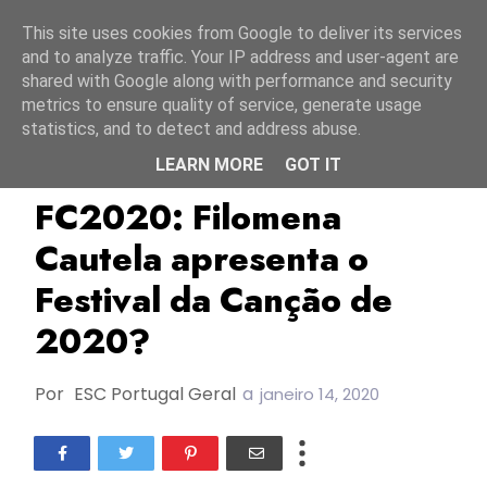
Início
9 agosto 2026
This site uses cookies from Google to deliver its services
and to analyze traffic. Your IP address and user-agent are
shared with Google along with performance and security
metrics to ensure quality of service, generate usage
statistics, and to detect and address abuse.
LEARN MORE
GOT IT
ESC2018
FC2017
FC2018
FC2020: Filomena
Cautela apresenta o
Festival da Canção de
2020?
Por
ESC Portugal Geral
a
janeiro 14, 2020