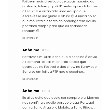
Foi bem mais divertido que a pasmaceira do
costume, talvez pq a RTP tenha aprendido com
o Esc 2018 e arranjado uma equipa que
escrevesse um guião à altura 😊 A única coisa
que me irrita é o facto de prolongarem aquilo
por tanto tempo para que as chamadas
rendam 😑
RESPONDER
Anónimo
11:24
Porfavor sim. Alias acho que a escolha é obvia.
A Filomena foi das melhores coisas que
apareceu no Festival e deu show na Eurovisao.
Seria so um fail da RTP nao a escolher...
RESPONDER
Anónimo
13:00
Eu alias acho que devia ser sempre ela. Mesmo
nas semifinais aquilo parece o aqui Portugal
com a Sonia Araujo, o Malato, a Tania Ribas,...