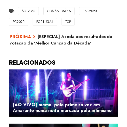
AO VIVO
CONAN OSÍRIS
ESC2020
FC2020
PORTUGAL
TOP
[ESPECIAL] Aceda aos resultados da
votação da 'Melhor Canção da Década'
[AO VIVO] mema. pela primeira vez em
Amarante numa noite marcada pelo intimismo