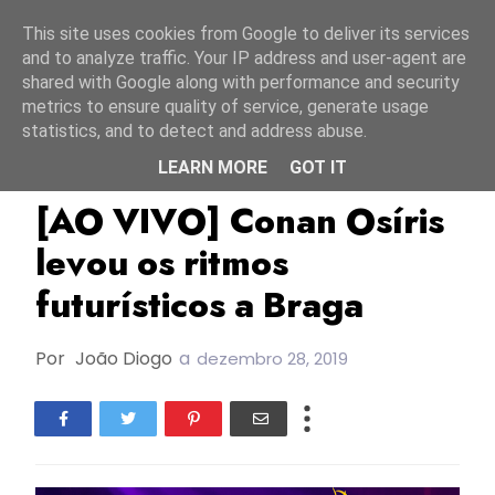
Início
6 agosto 2026
This site uses cookies from Google to deliver its services
and to analyze traffic. Your IP address and user-agent are
shared with Google along with performance and security
metrics to ensure quality of service, generate usage
statistics, and to detect and address abuse.
LEARN MORE
GOT IT
Ao Vivo
Conan Osíris
ESC2020
[AO VIVO] Conan Osíris
levou os ritmos
futurísticos a Braga
Por
João Diogo
a
dezembro 28, 2019