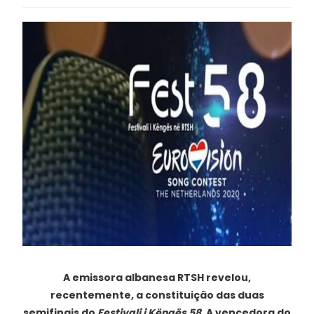
A emissora albanesa RTSH revelou,
recentemente, a constituição das duas
semifinais do
Festivali i Këngës 58
. A vencedora do