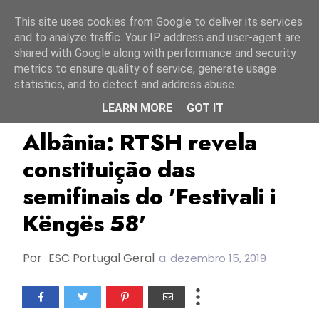
Início
8 agosto 2026
This site uses cookies from Google to deliver its services
and to analyze traffic. Your IP address and user-agent are
shared with Google along with performance and security
metrics to ensure quality of service, generate usage
statistics, and to detect and address abuse.
LEARN MORE
GOT IT
Albânia
Festivali I Këngës 2020
RTSH
Albânia: RTSH revela
constituição das
semifinais do 'Festivali i
Këngës 58'
Por
ESC Portugal Geral
a
dezembro 15, 2019