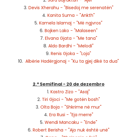
2.
Sara Bajraktari - "Ajër"
3.
Devis Xherahu - "Bisedoj me serenatën"
4.
Kanita Suma - "Ankth"
5.
Kamela Islamaj - "Më ngjvros"
6.
Bojken Lako - "Malaseen"
7.
Elvana Gjata - "Me tana"
8.
Aldo Bardhi - "Melodi"
9.
Renis Gjoka - "Loja"
10.
Albërie Hadërgjonaj - "Ku ta gjej dikë ta dua"
2.ª Semifinal - 20 de dezembro
1.
Kastro Zizo - "Asaj"
2.
Tiri Gjoci - "Me gotën bosh"
3.
Olta Boja - "Shkrime në mur"
4.
Era Rusi - "Eja merre"
5.
Wendi Mancaku - "Ende"
6.
Robert Berisha - "Ajo nuk është unë"