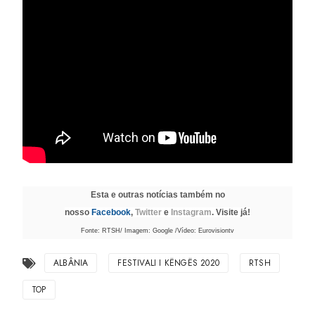
Esta e outras notícias também no
nosso
Facebook
,
Twitter
e
Instagram
. Visite já!
Fonte: RTSH/ Imagem: Google /Vídeo: Eurovisiontv
ALBÂNIA
FESTIVALI I KËNGËS 2020
RTSH
TOP