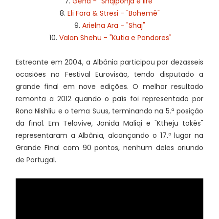
7.
Gena - "Shqiponja e lirë"
8.
Eli Fara & Stresi - "Bohemë"
9.
Arielna Ara - "Shaj"
10.
Valon Shehu - "Kutia e Pandorës"
Estreante em 2004, a Albânia participou por dezasseis
ocasiões no Festival Eurovisão, tendo disputado a
grande final em nove edições. O melhor resultado
remonta a 2012 quando o país foi representado por
Rona Nishliu e o tema Suus, terminando na 5.ª posição
da final. Em Telavive, Jonida Maliqi e "Ktheju tokës"
representaram a Albânia, alcançando o 17.º lugar na
Grande Final com 90 pontos, nenhum deles oriundo
de Portugal.