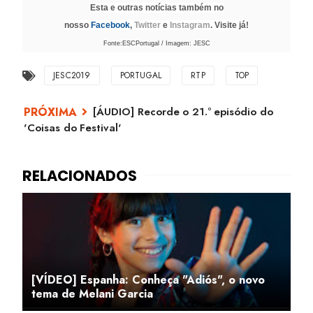
Esta e outras notícias também no
nosso
Facebook
,
Twitter
e
Instagram
. Visite já!
Fonte:ESCPortugal / Imagem: JESC
JESC2019
PORTUGAL
RTP
TOP
[ÁUDIO] Recorde o 21.º episódio do
'Coisas do Festival'
[VÍDEO] Espanha: Conheça "Adiós", o novo
tema de Melani Garcia