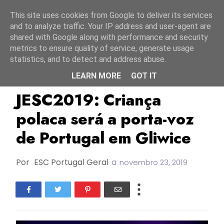
Início
7 agosto 2026
This site uses cookies from Google to deliver its services
and to analyze traffic. Your IP address and user-agent are
shared with Google along with performance and security
metrics to ensure quality of service, generate usage
statistics, and to detect and address abuse.
LEARN MORE
GOT IT
JESC2019
Portugal
RTP
JESC2019: Criança
polaca será a porta-voz
de Portugal em Gliwice
Por
ESC Portugal Geral
a
novembro 23, 2019