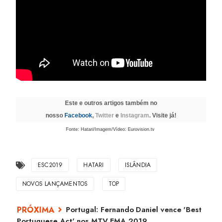
Este e outros artigos também no
nosso
Facebook
,
Twitter
e
Instagram
. Visite já!
Fonte: Hatari/Imagem/Vídeo: Eurovision.tv
ESC2019
HATARI
ISLÂNDIA
NOVOS LANÇAMENTOS
TOP
Portugal: Fernando Daniel vence 'Best
Portuguese Act' nos MTV EMA 2019