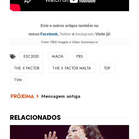
Este e outros artigos também no
nosso
Facebook
,
Twitter
e
Instagram
. Visite já!
Fonte: PBS/ Imagem e Vídeo: Eurovision.tv
ESC2020
MALTA
PBS
THE X FACTOR
THE X FACTOR MALTA
TOP
TVM
Mensagem antiga