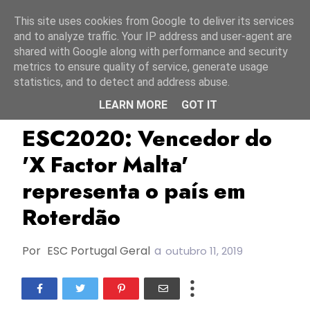
Início
8 agosto 2026
This site uses cookies from Google to deliver its services
and to analyze traffic. Your IP address and user-agent are
shared with Google along with performance and security
metrics to ensure quality of service, generate usage
statistics, and to detect and address abuse.
LEARN MORE
GOT IT
ESC2020
Malta
PBS
ESC2020: Vencedor do
'X Factor Malta'
representa o país em
Roterdão
Por
ESC Portugal Geral
a
outubro 11, 2019