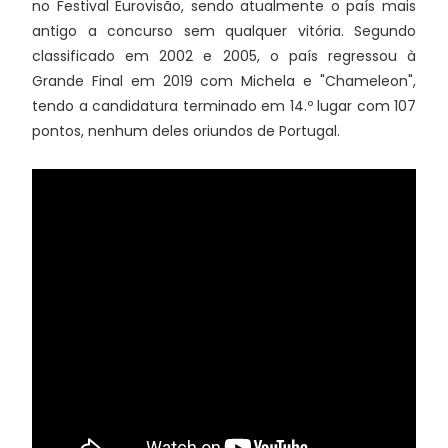
no Festival Eurovisão, sendo atualmente o país mais
antigo a concurso sem qualquer vitória. Segundo
classificado em 2002 e 2005, o país regressou à
Grande Final em 2019 com Michela e "Chameleon",
tendo a candidatura terminado em 14.º lugar com 107
pontos, nenhum deles oriundos de Portugal.