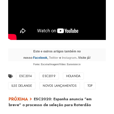
Este e outros artigos também no
nosso
Facebook
,
Twitter
e
Instagram
. Visite já!
Fonte: Escxtra/Imagem/Vídeo: Eurovision.tv
ESC2014
ESC2019
HOLANDA
ILSE DELANGE
NOVOS LANÇAMENTOS
TOP
ESC2020: Espanha anuncia "em
breve" o processo de seleção para Roterdão