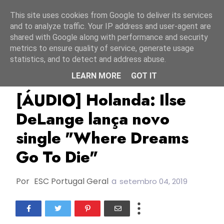
Início
6 agosto 2026
This site uses cookies from Google to deliver its services
and to analyze traffic. Your IP address and user-agent are
shared with Google along with performance and security
metrics to ensure quality of service, generate usage
statistics, and to detect and address abuse.
LEARN MORE
GOT IT
ESC2014
ESC2019
Holanda
[ÁUDIO] Holanda: Ilse
DeLange lança novo
single "Where Dreams
Go To Die"
Por
ESC Portugal Geral
a
setembro 04, 2019