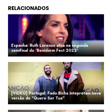
Espanha: Ruth Lorenzo atua na segunda
semifinal do 'Benidorm Fest 2022'
[VÍDEO] Portugal: Fado Bicha intepretam nova
versão de "Quero Ser Tua"