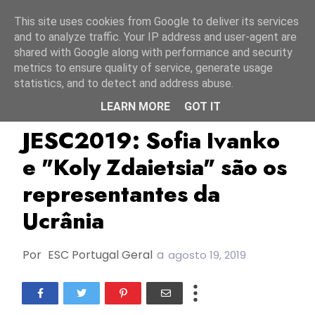
Início
8 agosto 2026
This site uses cookies from Google to deliver its services
and to analyze traffic. Your IP address and user-agent are
shared with Google along with performance and security
metrics to ensure quality of service, generate usage
statistics, and to detect and address abuse.
LEARN MORE
GOT IT
JESC2019
Sophia Ivanko
TOP
JESC2019: Sofia Ivanko
e "Koly Zdaietsia" são os
representantes da
Ucrânia
Por
ESC Portugal Geral
a
agosto 19, 2019