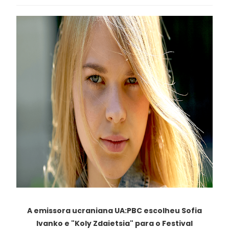
A emissora ucraniana UA:PBC escolheu Sofia
Ivanko e "Koly Zdaietsia" para o Festival