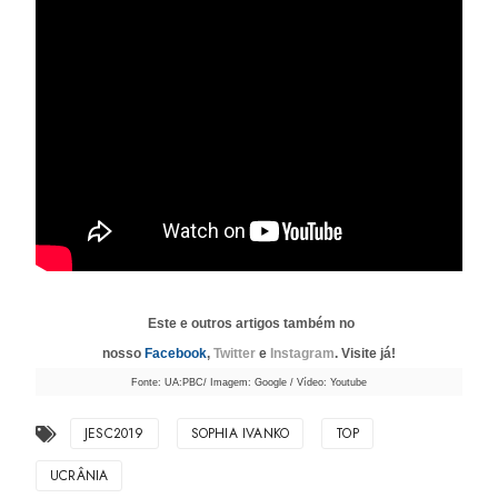
Este e outros artigos também no
nosso
Facebook
,
Twitter
e
Instagram
. Visite já!
Fonte: UA:PBC/ Imagem: Google / Vídeo: Youtube
JESC2019
SOPHIA IVANKO
TOP
UCRÂNIA