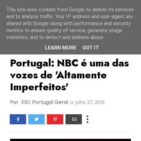
Início
7 agosto 2026
This site uses cookies from Google to deliver its services
and to analyze traffic. Your IP address and user-agent are
shared with Google along with performance and security
metrics to ensure quality of service, generate usage
statistics, and to detect and address abuse.
LEARN MORE
GOT IT
FC2019
FF
NBC
Portugal: NBC é uma das
vozes de 'Altamente
Imperfeitos'
Por
ESC Portugal Geral
a
julho 27, 2019