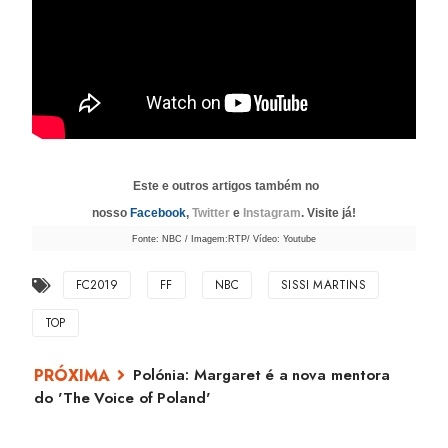
Este e outros artigos também no
nosso
Facebook
,
Twitter
e
Instagram
. Visite já!
Fonte: NBC / Imagem:RTP/ Vídeo: Youtube
FC2019
FF
NBC
SISSI MARTINS
TOP
Polónia: Margaret é a nova mentora
do 'The Voice of Poland'