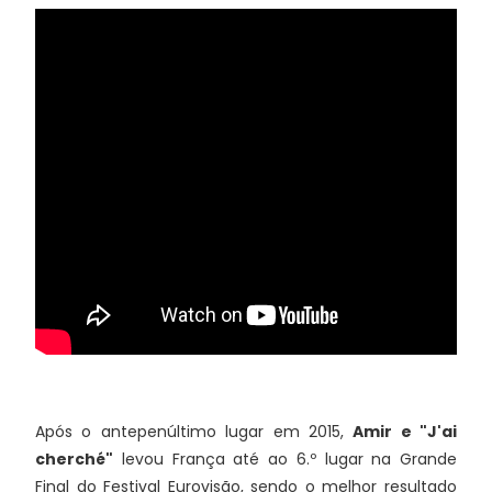
Após o antepenúltimo lugar em 2015,
Amir e "J'ai
cherché"
levou França até ao 6.º lugar na Grande
Final do Festival Eurovisão, sendo o melhor resultado