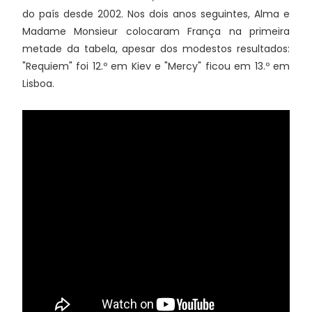
do país desde 2002. Nos dois anos seguintes, Alma e
Madame Monsieur colocaram França na primeira
metade da tabela, apesar dos modestos resultados:
"Requiem" foi 12.º em Kiev e "Mercy" ficou em 13.º em
Lisboa.