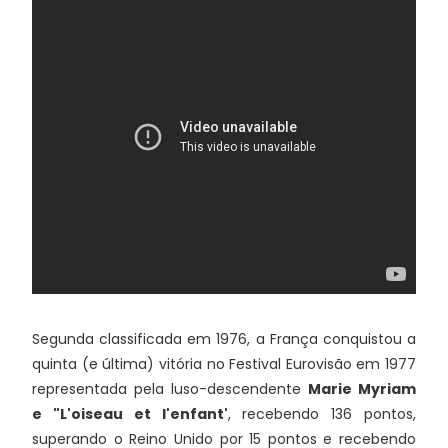
Segunda classificada em 1976, a França conquistou a
quinta (e última) vitória no Festival Eurovisão em 1977
representada pela luso-descendente
Marie Myriam
e "L'oiseau et l'enfant'
, recebendo 136 pontos,
superando o Reino Unido por 15 pontos e recebendo