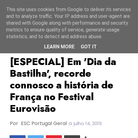
Início
7 agosto 2026
This site uses cookies from Google to deliver its services
and to analyze traffic. Your IP address and user-agent are
shared with Google along with performance and security
metrics to ensure quality of service, generate usage
statistics, and to detect and address abuse.
LEARN MORE
GOT IT
Especial
França
TOP
[ESPECIAL] Em 'Dia da
Bastilha', recorde
connosco a história de
França no Festival
Eurovisão
Por
ESC Portugal Geral
a
julho 14, 2019