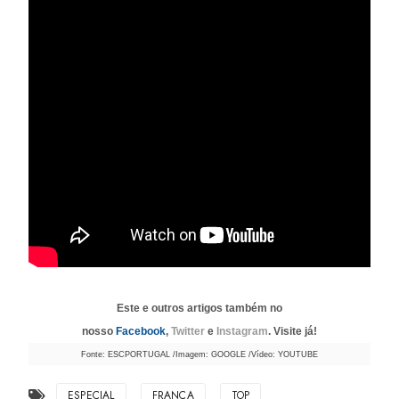
Este e outros artigos também no
nosso
Facebook
,
Twitter
e
Instagram
. Visite já!
Fonte: ESCPORTUGAL /Imagem: GOOGLE /Vídeo: YOUTUBE
ESPECIAL
FRANÇA
TOP