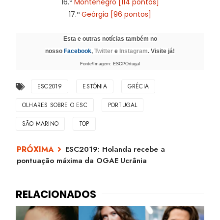
16.º
Montenegro [114 pontos]
17.º
Geórgia [96 pontos]
Esta e outras notícias também no
nosso
Facebook
,
Twitter
e
Instagram
. Visite já!
Fonte/Imagem: ESCPOrtugal
ESC2019
ESTÓNIA
GRÉCIA
OLHARES SOBRE O ESC
PORTUGAL
SÃO MARINO
TOP
ESC2019: Holanda recebe a
pontuação máxima da OGAE Ucrânia