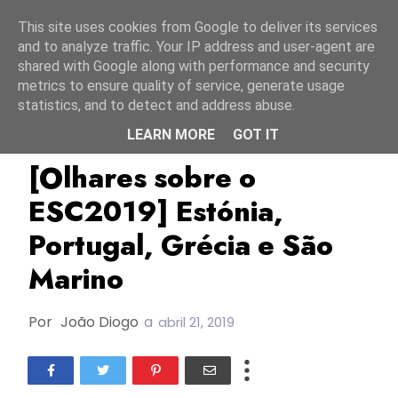
Início
10 agosto 2026
This site uses cookies from Google to deliver its services
and to analyze traffic. Your IP address and user-agent are
shared with Google along with performance and security
metrics to ensure quality of service, generate usage
statistics, and to detect and address abuse.
LEARN MORE
GOT IT
ESC2019
Estónia
Grécia
[Olhares sobre o
ESC2019] Estónia,
Portugal, Grécia e São
Marino
Por
João Diogo
a
abril 21, 2019