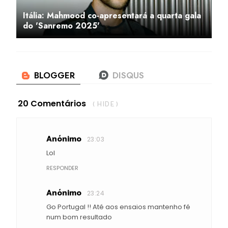
Itália: Mahmood co-apresentará a quarta gala
do 'Sanremo 2025'
20 Comentários
( HIDE )
Anónimo
23:03
Lol
RESPONDER
Anónimo
23:24
Go Portugal !! Até aos ensaios mantenho fé
num bom resultado