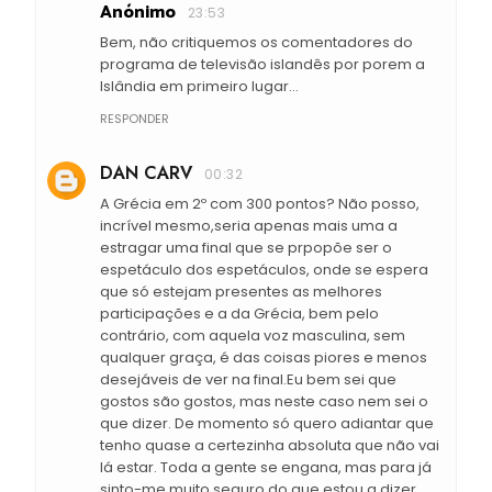
Anónimo
23:53
Bem, não critiquemos os comentadores do
programa de televisão islandês por porem a
Islândia em primeiro lugar...
RESPONDER
DAN CARV
00:32
A Grécia em 2º com 300 pontos? Não posso,
incrível mesmo,seria apenas mais uma a
estragar uma final que se prpopõe ser o
espetáculo dos espetáculos, onde se espera
que só estejam presentes as melhores
participações e a da Grécia, bem pelo
contrário, com aquela voz masculina, sem
qualquer graça, é das coisas piores e menos
desejáveis de ver na final.Eu bem sei que
gostos são gostos, mas neste caso nem sei o
que dizer. De momento só quero adiantar que
tenho quase a certezinha absoluta que não vai
lá estar. Toda a gente se engana, mas para já
sinto-me muito seguro do que estou a dizer,