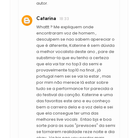
autor.
Catarina
18:33
Whattt ? Me expliquem onde
encontraram voz de homem ,
desculpem se nao sabem apereciar o
que é diferente, Katerine é sem dúvida
a melhor vocalista deste ano , pare de
substima-la que eu tenho a certeza
que ela vai tar no top3 da semi e
provavelmente top10 na final , já
portugal nem sei se vai la estar , mas
por mim não merece lá estar sobre
tudo se a performance for parecida a
do festival da canção. Katerine e uma
das favoritas este ano e eu conheço
bem a carreira dela e a voz dela e sei
que ela consegue ter uma das
melhores live vocals . Entao bjs e boa
sorte para as suas "previsoes" da semi
se tornarem realidade reze noite e dia
okay . Va bjs nao vou perder mais