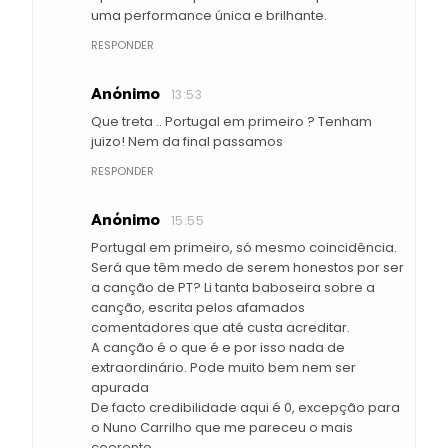
uma performance única e brilhante.
RESPONDER
Anónimo
13:53
Que treta .. Portugal em primeiro ? Tenham
juizo! Nem da final passamos
RESPONDER
Anónimo
15:55
Portugal em primeiro, só mesmo coincidência.
Será que têm medo de serem honestos por ser
a canção de PT? Li tanta baboseira sobre a
canção, escrita pelos afamados
comentadores que até custa acreditar.
A canção é o que é e por isso nada de
extraordinário. Pode muito bem nem ser
apurada
De facto credibilidade aqui é 0, excepção para
o Nuno Carrilho que me pareceu o mais
coerente