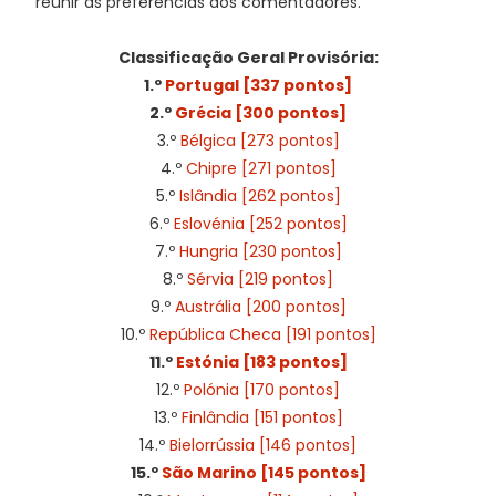
reunir as preferências dos comentadores.
Classificação Geral Provisória:
1.º
Portugal [337 pontos]
2.º
Grécia [300 pontos]
3.º
Bélgica [273 pontos]
4.º
Chipre [271 pontos]
5.º
Islândia [262 pontos]
6.º
Eslovénia [252 pontos]
7.º
Hungria [230 pontos]
8.º
Sérvia [219 pontos]
9.º
Austrália [200 pontos]
10.º
República Checa [191 pontos]
11.º
Estónia [183 pontos]
12.º
Polónia [170 pontos]
13.º
Finlândia [151 pontos]
14.º
Bielorrússia [146 pontos]
15.º
São Marino [145 pontos]