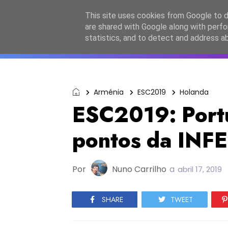
Início
Sobre a equipa
Contactos
Po
This site uses cookies from Google to de
are shared with Google along with perfo
ESC2027
JESC2026
F
statistics, and to detect and address a
Arménia
ESC2019
Holanda
ESC2019: Port
pontos da INF
Por
Nuno Carrilho
a
abril 17, 2019
SHARE
TWEET