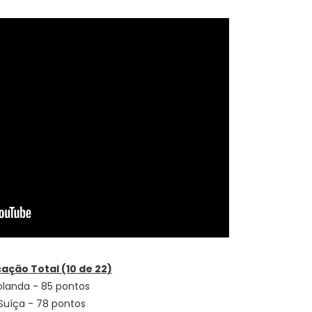
cação Total (10 de 22)
Holanda - 85 pontos
 Suíça - 78 pontos