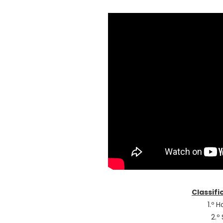
Classifi
1.º 
2.º