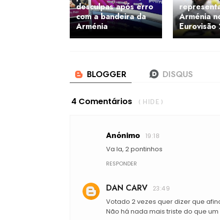
desculpas após erro
represent
com a bandeira da
Arménia no
Arménia
Eurovisão
4 Comentários
( HIDE )
Anónimo
19:18
Va la, 2 pontinhos
RESPONDER
DAN CARV
23:49
Votado 2 vezes quer dizer que afi
Não há nada mais triste do que um a