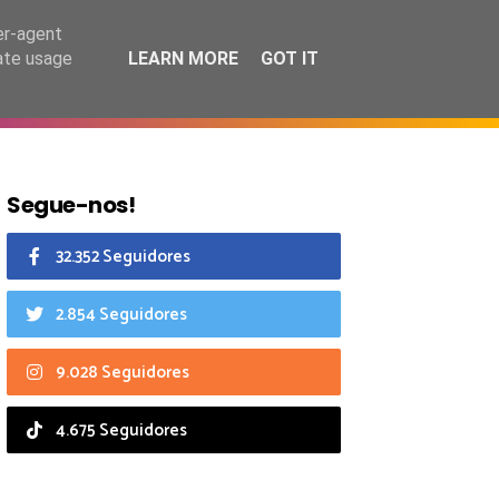
6 agosto 2026
er-agent
rate usage
LEARN MORE
GOT IT
CIAIS
CALENDÁRIO
Segue-nos!
32.352 Seguidores
2.854 Seguidores
9.028 Seguidores
4.675 Seguidores