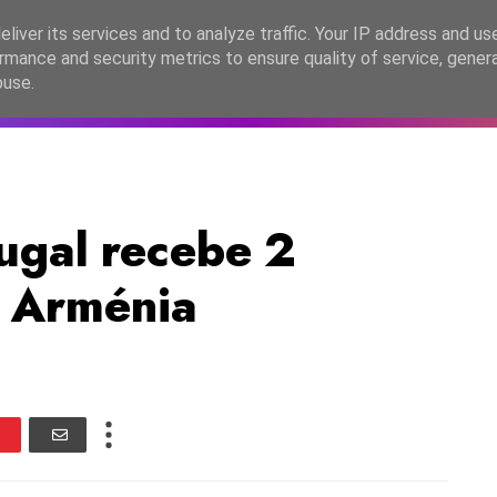
lítica de Privacidade
liver its services and to analyze traffic. Your IP address and us
rmance and security metrics to ensure quality of service, gene
C2026
EASC2026
PORTUGAL
LANÇAMENTOS
ESPE
buse.
ugal recebe 2
E Arménia