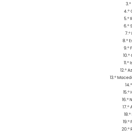
3.º
4.º 
5.º
6.º 
7.º
8.º 
9.º 
10.º
11.º
12.º A
13.º Maced
14.
15.º
16.º
17.º
18.º
19.º
20.º