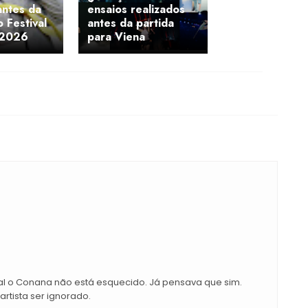
antes da
ensaios realizados
 Festival
antes da partida
 2026
para Viena
nal o Conana não está esquecido. Já pensava que sim.
rtista ser ignorado.