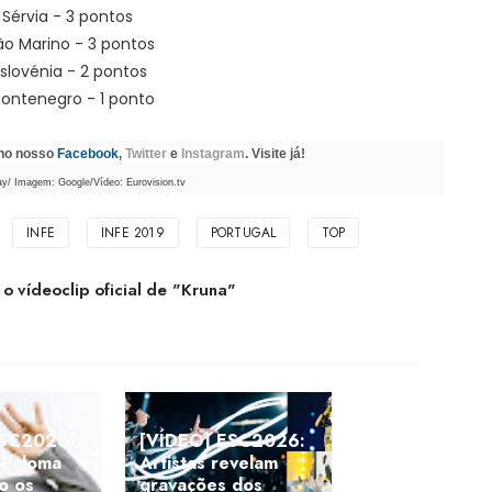
º Sérvia - 3 pontos
ão Marino - 3 pontos
Eslovénia - 2 pontos
Montenegro - 1 ponto
 no nosso
Facebook
,
Twitter
e
Instagram
. Visite já!
/ Imagem: Google/Vídeo: Eurovision.tv
INFE
INFE 2019
PORTUGAL
TOP
 vídeoclip oficial de "Kruna"
ESC2026:
[VÍDEO] ESC2026:
"Paloma
Artistas revelam
o os
gravações dos