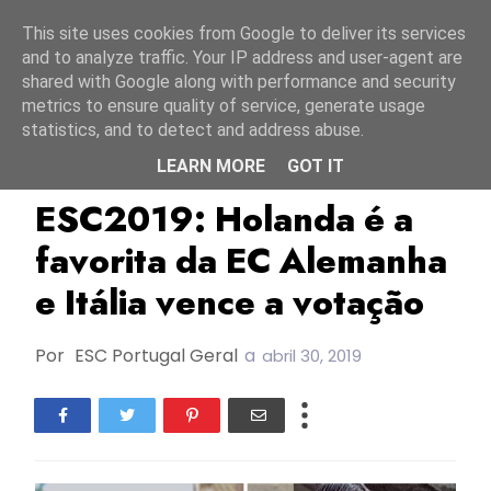
Início
6 agosto 2026
This site uses cookies from Google to deliver its services
and to analyze traffic. Your IP address and user-agent are
shared with Google along with performance and security
metrics to ensure quality of service, generate usage
statistics, and to detect and address abuse.
LEARN MORE
GOT IT
ESC2019
Holanda
Itália
ESC2019: Holanda é a
favorita da EC Alemanha
e Itália vence a votação
Por
ESC Portugal Geral
a
abril 30, 2019