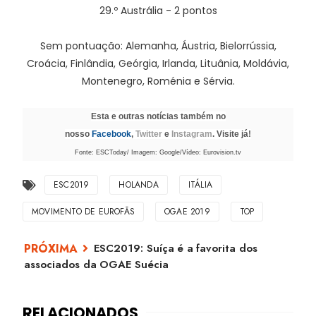
29.º Austrália - 2 pontos
Sem pontuação: Alemanha, Áustria, Bielorrússia,
Croácia, Finlândia, Geórgia, Irlanda, Lituânia, Moldávia,
Montenegro, Roménia e Sérvia.
Esta e outras notícias também no
nosso
Facebook
,
Twitter
e
Instagram
. Visite já!
Fonte: ESCToday/ Imagem: Google/Vídeo: Eurovision.tv
ESC2019
HOLANDA
ITÁLIA
MOVIMENTO DE EUROFÃS
OGAE 2019
TOP
ESC2019: Suíça é a favorita dos
associados da OGAE Suécia