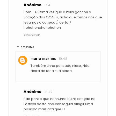
Anónimo
17:41
Bom… A última vez que a Itália ganhou a
votação das OGAE's, acho que fomos nós que
levamos o caneco :) certo!?
heheheheheheheheh
RESPONDER
RESPOSTAS
maria martins
19:48
Também tinha pensado nisso. Não
deixa de ter a sua piada.
Anónimo
18:47
não penso que nenhuma outra canção no
Festival deste ano conseguia atingir uma
posição mais alta que 17