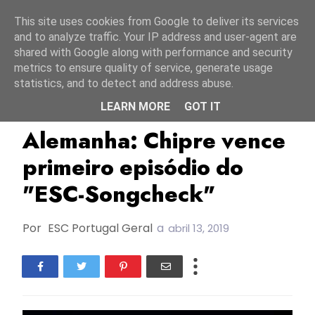
Início
8 agosto 2026
This site uses cookies from Google to deliver its services
and to analyze traffic. Your IP address and user-agent are
shared with Google along with performance and security
metrics to ensure quality of service, generate usage
statistics, and to detect and address abuse.
LEARN MORE
GOT IT
Alemanha
Chipre
ESC-Songcheck
Alemanha: Chipre vence
primeiro episódio do
"ESC-Songcheck"
Por
ESC Portugal Geral
a
abril 13, 2019