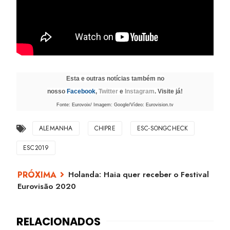
Esta e outras notícias também no
nosso
Facebook
,
Twitter
e
Instagram
. Visite já!
Fonte: Eurovoix/ Imagem: Google/Vídeo: Eurovision.tv
ALEMANHA
CHIPRE
ESC-SONGCHECK
ESC2019
Holanda: Haia quer receber o Festival
Eurovisão 2020