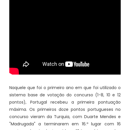
Naquele que foi o primeiro ano em que foi utilizado o
sistema base de votação do concurso (1-8, 10 e 12
pontos), Portugal recebeu a primeira pontuação
máxima. Os primeiros doze pontos portugueses no
concurso vieram da Turquia, com Duarte Mendes e
"Madrugada" a terminarem em 16.º lugar com 16