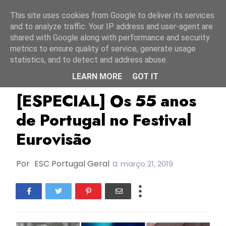
Início
6 agosto 2026
This site uses cookies from Google to deliver its services
and to analyze traffic. Your IP address and user-agent are
shared with Google along with performance and security
metrics to ensure quality of service, generate usage
statistics, and to detect and address abuse.
LEARN MORE
GOT IT
Esc1964
Especial
Portugal
[ESPECIAL] Os 55 anos
de Portugal no Festival
Eurovisão
Por
ESC Portugal Geral
a
março 21, 2019