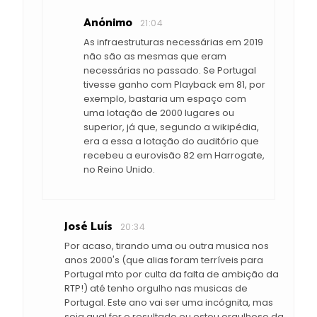
Anónimo
21:04
As infraestruturas necessárias em 2019
não são as mesmas que eram
necessárias no passado. Se Portugal
tivesse ganho com Playback em 81, por
exemplo, bastaria um espaço com
uma lotação de 2000 lugares ou
superior, já que, segundo a wikipédia,
era a essa a lotação do auditório que
recebeu a eurovisão 82 em Harrogate,
no Reino Unido.
José Luís
20:34
Por acaso, tirando uma ou outra musica nos
anos 2000's (que alias foram terríveis para
Portugal mto por culta da falta de ambição da
RTP!) até tenho orgulho nas musicas de
Portugal. Este ano vai ser uma incógnita, mas
seja qual for o resultado eu estou orgulhoso da