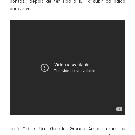
pontos... depois de ter sido o 16.º a subir ao palco
eurovisivo.
José Cid e "Um Grande, Grande Amor" foram os