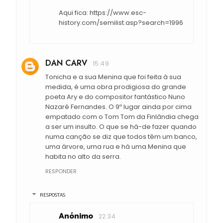
Aqui fica: https://www.esc-
history.com/semilist.asp?search=1996
DAN CARV
15:49
Tonicha e a sua Menina que foi feita à sua
medida, é uma obra prodigiosa do grande
poeta Ary e do compositor fantástico Nuno
Nazaré Fernandes. O 9º lugar ainda por cima
empatado com o Tom Tom da Finlândia chega
a ser um insulto. O que se há-de fazer quando
numa canção se diz que todos têm um banco,
uma árvore, uma rua e há uma Menina que
habita no alto da serra.
RESPONDER
RESPOSTAS
Anónimo
22:34