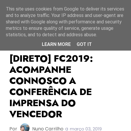
Início
9 agosto 2026
This site uses cookies from Google to deliver its services
and to analyze traffic. Your IP address and user-agent are
shared with Google along with performance and security
metrics to ensure quality of service, generate usage
statistics, and to detect and address abuse.
LEARN MORE
GOT IT
Direto
FC2019
Festival Da Canção 2019
[DIRETO] FC2019:
ACOMPANHE
CONNOSCO A
CONFERÊNCIA DE
IMPRENSA DO
VENCEDOR
Por
Nuno Carrilho
a
março 03, 2019