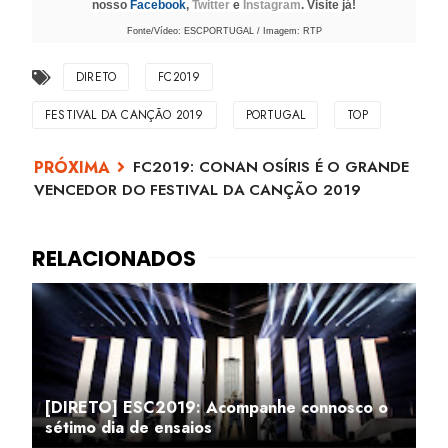
nosso
Facebook
,
Twitter
e
Instagram
. Visite já!
Fonte/Vídeo: ESCPORTUGAL / Imagem: RTP
DIRETO
FC2019
FESTIVAL DA CANÇÃO 2019
PORTUGAL
TOP
FC2019: CONAN OSÍRIS É O GRANDE
VENCEDOR DO FESTIVAL DA CANÇÃO 2019
[DIRETO] ESC2019: Acompanhe connosco o
sétimo dia de ensaios