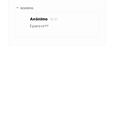
RESPOSTAS
Anónimo
13:21
É para rir??