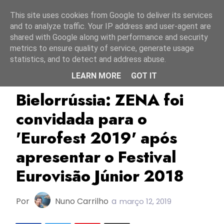
Início
9 agosto 2026
This site uses cookies from Google to deliver its services
and to analyze traffic. Your IP address and user-agent are
shared with Google along with performance and security
metrics to ensure quality of service, generate usage
statistics, and to detect and address abuse.
LEARN MORE
GOT IT
Bielorrússia
BTRC
Eurofest 2019
Bielorrússia: ZENA foi
convidada para o
'Eurofest 2019' após
apresentar o Festival
Eurovisão Júnior 2018
Por
Nuno Carrilho
a
março 12, 2019