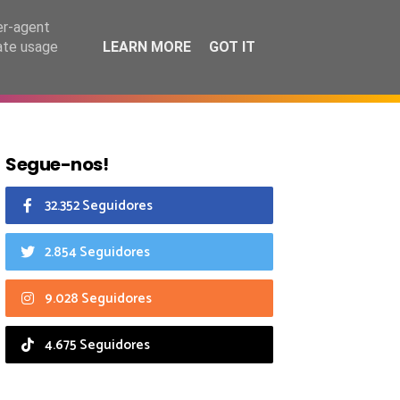
8 agosto 2026
er-agent
rate usage
LEARN MORE
GOT IT
CIAIS
CALENDÁRIO
Segue-nos!
32.352 Seguidores
2.854 Seguidores
9.028 Seguidores
4.675 Seguidores