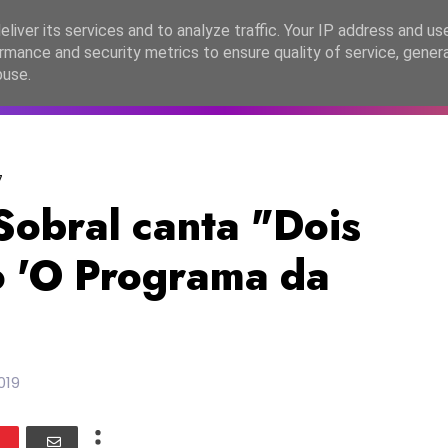
lítica de Privacidade
liver its services and to analyze traffic. Your IP address and us
rmance and security metrics to ensure quality of service, gene
C2026
EASC2026
PORTUGAL
LANÇAMENTOS
ESPE
buse.
7
Sobral canta "Dois
 'O Programa da
2019