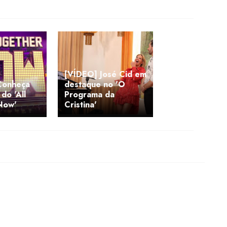
[VÍDEO] José Cid em
 Conheça
destaque no 'O
do 'All
Programa da
Now'
Cristina'