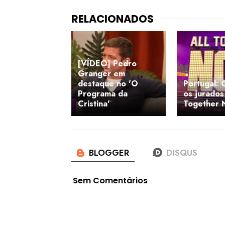
[VÍDEO] Pedro
Granger em
destaque no 'O
Portugal:
Programa da
os jurados 
Cristina'
Together 
Sem Comentários