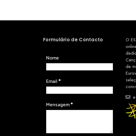
Formulário de Contacto
O ES
onlin
dedi
Nome
Canç
de m
Euro
sele
Email
*
conc
es
Mensagem
*