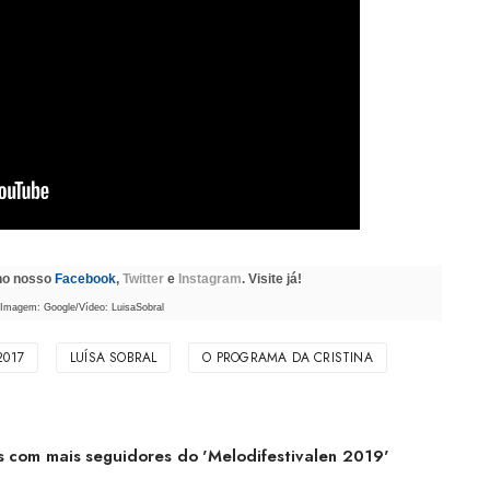
 no nosso
Facebook
,
Twitter
e
Instagram
. Visite já!
 Imagem: Google/Vídeo: LuisaSobral
2017
LUÍSA SOBRAL
O PROGRAMA DA CRISTINA
ís com mais seguidores do 'Melodifestivalen 2019'