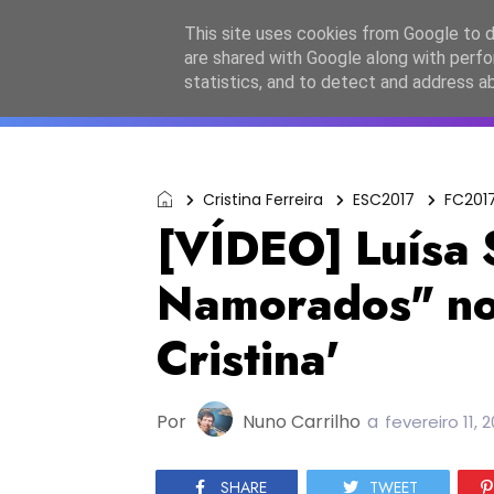
Início
Sobre a equipa
Contactos
Po
This site uses cookies from Google to de
are shared with Google along with perfo
ESC2027
JESC2026
F
statistics, and to detect and address a
Cristina Ferreira
ESC2017
FC201
[VÍDEO] Luísa 
Namorados" no
Cristina'
Por
Nuno Carrilho
a
fevereiro 11, 
SHARE
TWEET