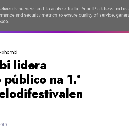
lítica de Privacidade
liver its services and to analyze traffic. Your IP address and us
rmance and security metrics to ensure quality of service, gene
C2026
EASC2026
PORTUGAL
LANÇAMENTOS
ESPE
buse.
Mohombi
i lidera
 público na 1.ª
elodifestivalen
2019