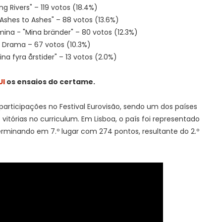
g Rivers" – 119 votos (18.4%)
Ashes to Ashes" – 88 votos (13.6%)
ina - "Mina bränder" – 80 votos (12.3%)
o Drama – 67 votos (10.3%)
na fyra årstider" – 13 votos (2.0%)
UI
os ensaios do certame.
articipações no Festival Eurovisão, sendo um dos países
itórias no curriculum. Em Lisboa, o país foi representado
erminando em 7.º lugar com 274 pontos, resultante do 2.º