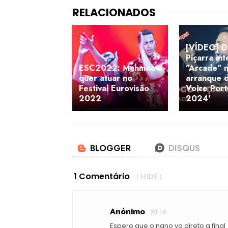
[VÍDEO] D
Piçarra in
ESC2022: Mahmood
"Arcade" 
quer atuar no
arranque 
Festival Eurovisão
Voice Port
2022
2024'
1 Comentário
( HIDE )
Anónimo
23:14
Espero que o nano va direto a final