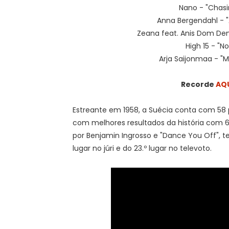
Nano - "Chasin
Anna Bergendahl - "
Zeana feat. Anis Dom Dem
High 15 - "N
Arja Saijonmaa - "Mi
Recorde
AQ
Estreante em 1958, a Suécia conta com 58 p
com melhores resultados da história com 6 v
por Benjamin Ingrosso e "Dance You Off", t
lugar no júri e do 23.º lugar no televoto.