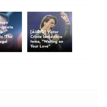
iogo
terpreta
no
[ÁUDIO] Victor
do 'The
Crone lança novo
ugal
tema, "Waiting on
Your Love"