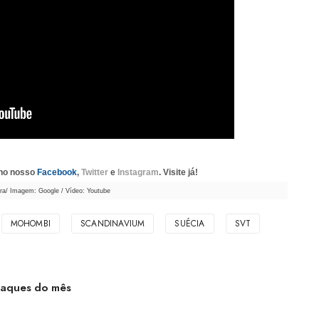
 no nosso
Facebook
,
Twitter
e
Instagram
. Visite já!
ra/ Imagem: Google / Vídeo: Youtube
MOHOMBI
SCANDINAVIUM
SUÉCIA
SVT
taques do mês