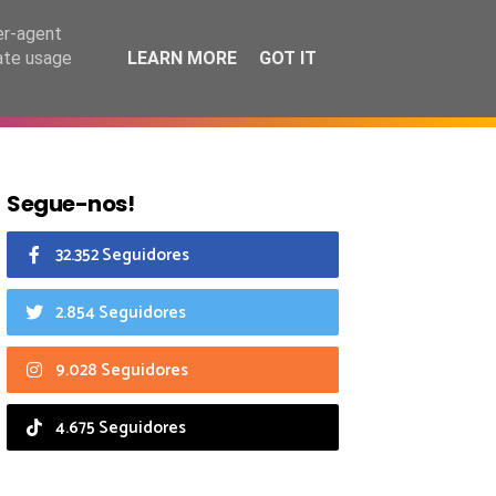
7 agosto 2026
er-agent
rate usage
LEARN MORE
GOT IT
CIAIS
CALENDÁRIO
Segue-nos!
32.352 Seguidores
2.854 Seguidores
9.028 Seguidores
4.675 Seguidores