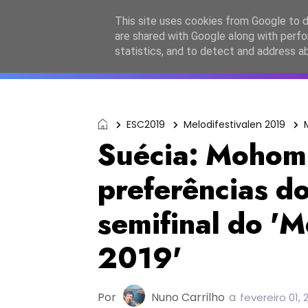
Início
Sobre a equipa
Contactos
Po
This site uses cookies from Google to de
are shared with Google along with perfo
ESC2027
JESC2026
F
statistics, and to detect and address a
ESC2019
Melodifestivalen 2019
Suécia: Mohomb
preferências do
semifinal do 'M
2019'
Por
Nuno Carrilho
a
fevereiro 01, 