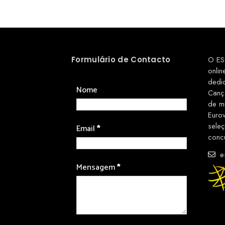
Formulário de Contacto
O ES
onlin
dedi
Nome
Canç
de m
Euro
sele
Email
*
conc
es
Mensagem
*