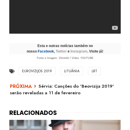
Esta e outras notícias também no
nosso
Facebook
,
Twitter
e
Instagram
. Visite já!
Fonte e Imagem: 15mintlrt / Vídeo: YOUTUBE
EUROVIZIJOS 2019
LITUÂNIA
LRT
Sérvia: Canções do 'Beovizija 2019'
serão reveladas a 11 de fevereiro