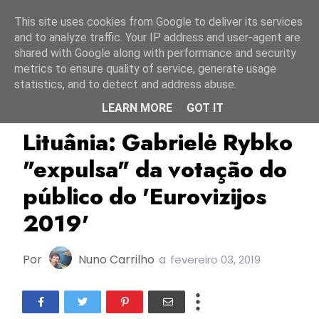
Início
6 agosto 2026
This site uses cookies from Google to deliver its services
and to analyze traffic. Your IP address and user-agent are
shared with Google along with performance and security
metrics to ensure quality of service, generate usage
statistics, and to detect and address abuse.
LEARN MORE
GOT IT
Eurovizijos 2019
Lituânia
LRT
Lituânia: Gabrielė Rybko
"expulsa" da votação do
público do 'Eurovizijos
2019'
Por
Nuno Carrilho
a
fevereiro 03, 2019