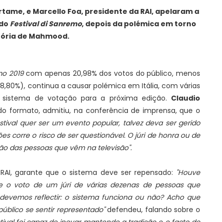
ertame, e Marcello Foa, presidente da RAI, apelaram a
 do
Festival di Sanremo
, depois da polémica em torno
tória de Mahmood.
mo 2019
com apenas 20,98% dos votos do público, menos
8,80%), continua a causar polémica em Itália, com várias
 sistema de votação para a próxima edição.
Claudio
r do formato, admitiu, na conferência de imprensa, que o
stival quer ser um evento popular, talvez deva ser gerido
ões corre o risco de ser questionável. O júri de honra ou de
ão das pessoas que vêm na televisão".
 RAI, garante que o sistema deve ser repensado:
"Houve
e o voto de um júri de várias dezenas de pessoas que
 devemos reflectir: o sistema funciona ou não? Acho que
público se sentir representado"
defendeu, falando sobre o