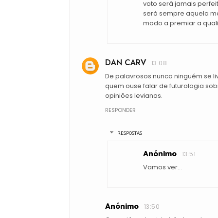
voto será jamais perfei
será sempre aquela ma
modo a premiar a quali
DAN CARV
13:08
De palavrosos nunca ninguém se li
quem ouse falar de futurologia s
opiniões levianas.
RESPONDER
RESPOSTAS
Anónimo
13:51
Vamos ver...
Anónimo
13:50