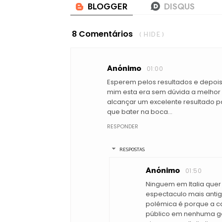
8 Comentários
( HIDE )
Anónimo
01:00
Esperem pelos resultados e depois 
mim esta era sem dúvida a melhor 
alcançar um excelente resultado par
que bater na boca...
RESPONDER
RESPOSTAS
Anónimo
01:50
Ninguem em Italia quer
espectaculo mais antigo
polémica é porque a c
público em nenhuma ga