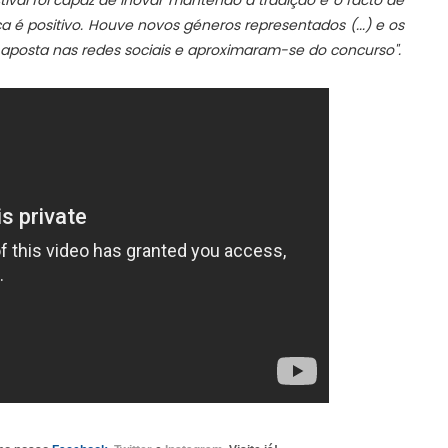
tival foi capaz de inovar mantendo a tradição e o facto de
 é positivo. Houve novos géneros representados (...) e os
aposta nas redes sociais e aproximaram-se do concurso".