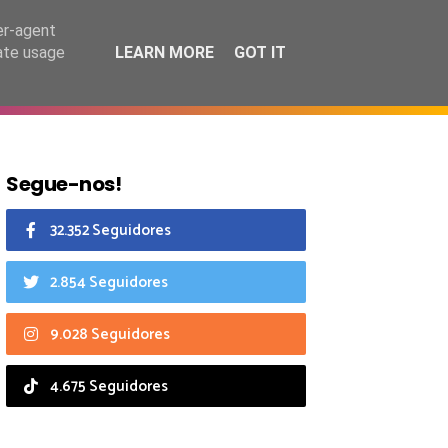
7 agosto 2026
er-agent
rate usage
LEARN MORE
GOT IT
CIAIS
CALENDÁRIO
Segue-nos!
32.352 Seguidores
2.854 Seguidores
9.028 Seguidores
4.675 Seguidores