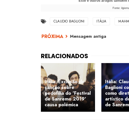
Este e outros artigos também
Fonte: ilgior
CLAUDIO BAGLIONI
ITÁLIA
MAHM
Mensagem antiga
Itália: Exclusão de
Itália: Cla
canção sobre
Baglioni c
pedofilia do 'Festival
como dire
de Sanremo 2019'
artístico d
causa polémica
de Sanre