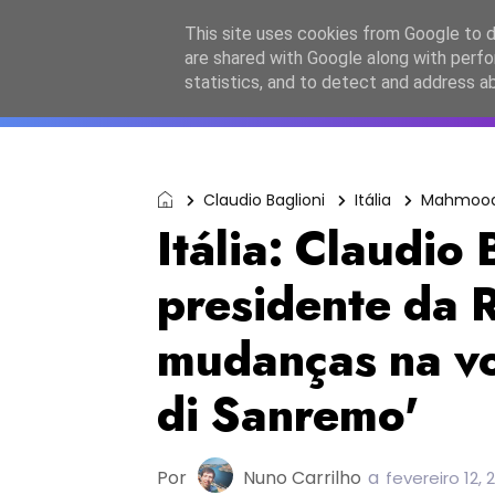
Início
Sobre a equipa
Contactos
Po
This site uses cookies from Google to de
are shared with Google along with perfo
ESC2027
JESC2026
F
statistics, and to detect and address a
Claudio Baglioni
Itália
Mahmoo
Itália: Claudio 
presidente da 
mudanças na vo
di Sanremo'
Por
Nuno Carrilho
a
fevereiro 12, 