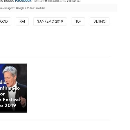
 no nosso
Facebook
,
Twitter
e
Instagram
. Visite já!
nale /Imagem: Google / Vídeo: Youtube
OOD
RAI
SANREMO 2019
TOP
ULTIMO
udio
onfirmado
tor
o Festival
mo 2019