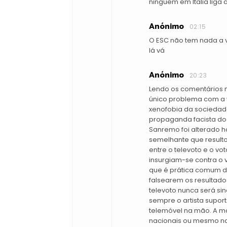
ninguem em Italia liga 
Anónimo
02:15
O ESC não tem nada a v
lá vá
Anónimo
20:23
Lendo os comentários n
único problema com a 
xenofobia da sociedade 
propaganda facista do 
Sanremo foi alterado h
semelhante que resulto
entre o televoto e o vo
insurgiam-se contra o 
que é prática comum d
falsearem os resultado
televoto nunca será s
sempre o artista supor
telemóvel na mão. A ma
nacionais ou mesmo na