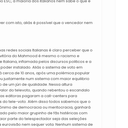
ao ESC, a maioria dos italianos nem sabe o que é
er com isto, aliás é possível que o vencedor nem
as redes sociais Italianas é claro perceber que o
vitória do Mahmood é mesmo o racismo e
Italiana, inflamada pelos discursos politicos e a
poder instalado. Aliás o sistema de voto em
á cerca de 10 anos, após uma polémica popular
u justamente num sistema com maior equilibrio
to de um júri de qualidade. Nessa altura
valor do televoto, quando rebentou o escandalo
as editoras pagaram a call-centers para
s do tele-voto. Além disso todos sabemos que o
inónimo de democracia ou meritocracia, ganhará
tado pelo maior grupinho de fãs histéricas com
ior parte do telespectador seja das seleções
 eurovisão nem sequer vota. Nenhum sistema de