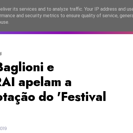
lítica de Privacidade
liver its services and to analyze traffic. Your IP address and us
rmance and security metrics to ensure quality of service, gene
C2026
EASC2026
PORTUGAL
LANÇAMENTOS
ESPE
buse.
d
Baglioni e
RAI apelam a
tação do 'Festival
2019