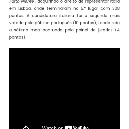
Fatto Niente"
, adquirindo o direito de representar Itália
em Lisboa, onde terminaram no 5.º lugar com 308
pontos. A candidatura italiana foi a segunda mais
votada pelo público português (10 pontos), tendo sido
a sétima mais pontuada pelo painel de jurados (4
pontos).