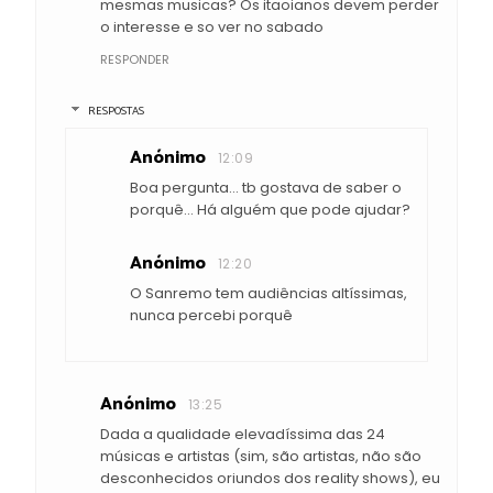
mesmas musicas? Os itaoianos devem perder
o interesse e so ver no sabado
RESPONDER
RESPOSTAS
Anónimo
12:09
Boa pergunta… tb gostava de saber o
porquê… Há alguém que pode ajudar?
Anónimo
12:20
O Sanremo tem audiências altíssimas,
nunca percebi porquê
Anónimo
13:25
Dada a qualidade elevadíssima das 24
músicas e artistas (sim, são artistas, não são
desconhecidos oriundos dos reality shows), eu