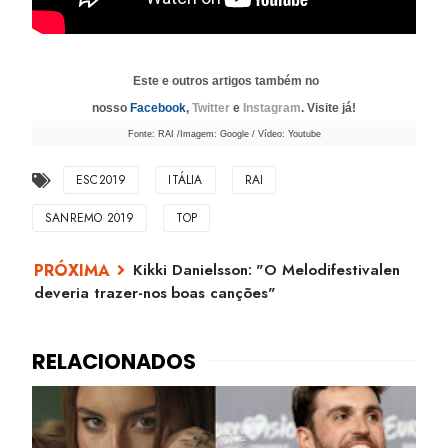
Este e outros artigos também no
nosso
Facebook
,
Twitter
e
Instagram
. Visite já!
Fonte: RAI /Imagem: Google / Vídeo: Youtube
ESC2019
ITÁLIA
RAI
SANREMO 2019
TOP
Kikki Danielsson: "O Melodifestivalen
deveria trazer-nos boas canções"