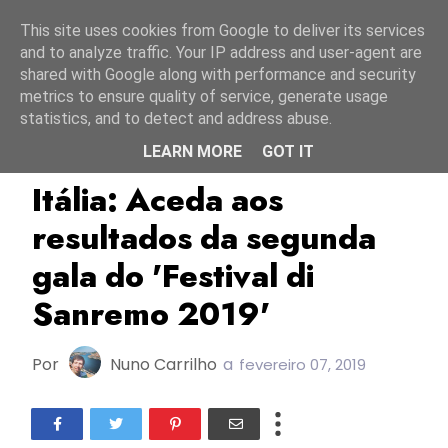
Início
10 agosto 2026
This site uses cookies from Google to deliver its services
and to analyze traffic. Your IP address and user-agent are
shared with Google along with performance and security
metrics to ensure quality of service, generate usage
statistics, and to detect and address abuse.
LEARN MORE
GOT IT
ESC2019
Itália
RAI
Itália: Aceda aos
resultados da segunda
gala do 'Festival di
Sanremo 2019'
Por
Nuno Carrilho
a
fevereiro 07, 2019