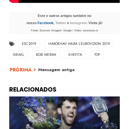
Este e outros artigos também no
nosso
Facebook
,
Twitter
e
Instagram
. Visite já!
Fonte: Eurovoix /Imagem: Google / Vídeo: eurovision.tv
ESC2019
HAKOKHAV HABA L’EUROVIZION 2019
ISRAEL
KOBI MERIMI
SHEFITA
TOP
Mensagem antiga