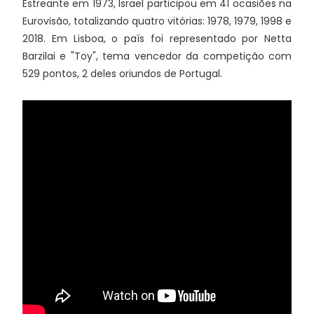
Estreante em 1973, Israel participou em 41 ocasiões na
Eurovisão, totalizando quatro vitórias: 1978, 1979, 1998 e
2018. Em Lisboa, o país foi representado por Netta
Barzilai e "Toy", tema vencedor da competição com
529 pontos, 2 deles oriundos de Portugal.