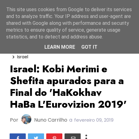
Início
7 agosto 2026
This site uses cookies from Google to deliver its services
and to analyze traffic. Your IP address and user-agent are
shared with Google along with performance and security
metrics to ensure quality of service, generate usage
statistics, and to detect and address abuse.
LEARN MORE
GOT IT
ESC2019
Hakokhav Haba L’Eurovizion 2019
Israel
Israel: Kobi Merimi e
Shefita apurados para a
Final do 'HaKokhav
HaBa L'Eurovizion 2019'
Por
Nuno Carrilho
a
fevereiro 09, 2019