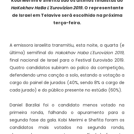
Kobi Merimi e Shefita são os últimos finalistas do
HaKokhav HaBa L'Eurovizion 2019.
O representante
de Israel em Telavive será escolhido na próxima
terça-feira.
A emissora israelita transmitiu, esta noite, a quarta (e
última) semifinal do
Hakokhav Haba L'Eurovizion 2019,
final nacional de Israel para o Festival Eurovisão 2019.
Quatro candidatos subiram ao palco da competição,
defendendo uma canção a solo, estando a votação a
cargo do painel de jurados (40%, sendo 8% a cargo de
cada jurado) e do público presente no estúdio (60%).
Daniel Barzilai foi o candidato menos votado na
primeira ronda, falhando o apuramento para a
segunda fase da gala. Kobi Merimi e Shefita foram os
candidatos mais votados na segunda ronda,