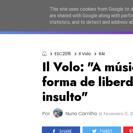
Início
Sobre a equipa
Contactos
Po
This site uses cookies from Google to de
are shared with Google along with perfo
ESC2027
JESC2026
F
statistics, and to detect and address a
ESC2015
Il Volo
RAI
Il Volo: "A mús
forma de liber
insulto"
Por
Nuno Carrilho
a
fevereiro 11, 
SHARE
TWEET