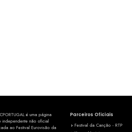
CPORTUGAL é uma página
Parceiros Oficiais
e independente não oficial
Festival da Canção - RTP
cada ao Festival Eurovisão da