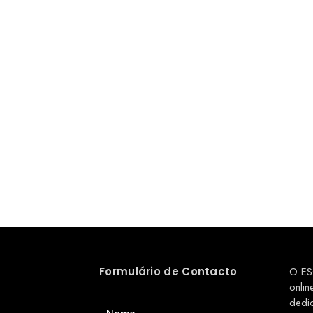
Formulário de Contacto
O ES
onlin
dedi