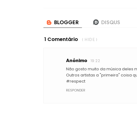
1 Comentário
( HIDE )
Anónimo
19:22
Não gosto muito da música deles 
Outros artistas a "primeira" coisa 
#respect
RESPONDER