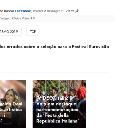
 no nosso
Facebook
,
Twitter
e
Instagram
. Visite já!
/Imagem: Il Volo / Vídeo: RAI
REMO 2019
TOP
s errados sobre a seleção para o Festival Eurovisão
[VÍDEO] Itália: Il
lhaida Dani
Volo em destaque
a artística
nas comemorações
i i
da 'Festa della
'
Repubblica Italiana'