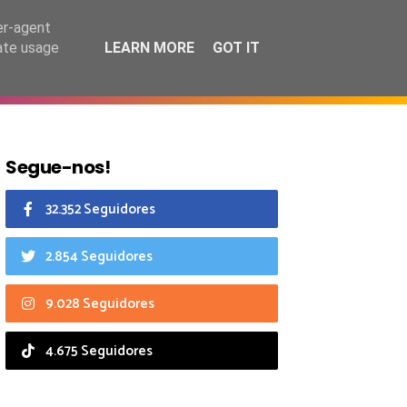
8 agosto 2026
er-agent
rate usage
LEARN MORE
GOT IT
CIAIS
CALENDÁRIO
Segue-nos!
32.352 Seguidores
2.854 Seguidores
9.028 Seguidores
4.675 Seguidores