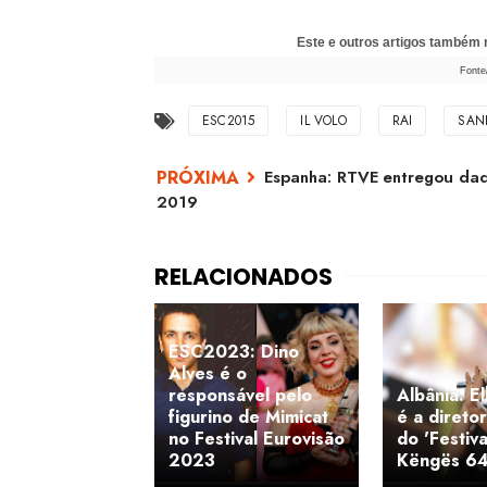
Este e outros artigos também
Fonte
ESC2015
IL VOLO
RAI
SAN
Espanha: RTVE entregou dado
2019
ESC2023: Dino
Alves é o
responsável pelo
Albânia: E
figurino de Mimicat
é a diretor
no Festival Eurovisão
do 'Festival
2023
Këngës 64