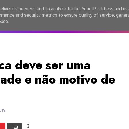
lítica de Privacidade
liver its services and to analyze traffic. Your IP address and us
rmance and security metrics to ensure quality of service, gene
C2026
EASC2026
PORTUGAL
LANÇAMENTOS
ESPE
buse.
ica deve ser uma
dade e não motivo de
2019