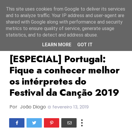
Início
8 agosto 2026
This site uses cookies from Google to deliver its services
and to analyze traffic. Your IP address and user-agent are
shared with Google along with performance and security
metrics to ensure quality of service, generate usage
statistics, and to detect and address abuse.
LEARN MORE
GOT IT
Ana Cláudia
Calema
Conan Osíris
[ESPECIAL] Portugal:
Fique a conhecer melhor
os intérpretes do
Festival da Canção 2019
Por
João Diogo
a
fevereiro 13, 2019