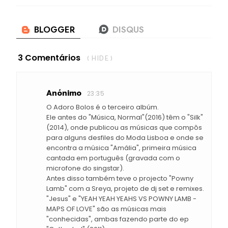
3 Comentários
( HIDE )
Anónimo
23:35
O Adoro Bolos é o terceiro albúm.
Ele antes do "Música, Normal"(2016) têm o "Silk"
(2014), onde publicou as músicas que compôs
para alguns desfiles do Moda Lisboa e onde se
encontra a música "Amália", primeira música
cantada em português (gravada com o
microfone do singstar).
Antes disso também teve o projecto "Powny
Lamb" com a Sreya, projeto de dj set e remixes.
"Jesus" e "YEAH YEAH YEAHS VS POWNY LAMB -
MAPS OF LOVE" são as músicas mais
"conhecidas", ambas fazendo parte do ep