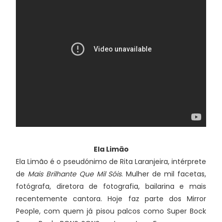
Ela Limão
Ela Limão é o pseudónimo de Rita Laranjeira, intérprete
de
Mais Brilhante Que Mil Sóis
. Mulher de mil facetas,
fotógrafa, diretora de fotografia, bailarina e mais
recentemente cantora. Hoje faz parte dos Mirror
People, com quem já pisou palcos como Super Bock