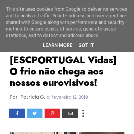
Início
7 agosto 2026
This site uses cookies from Google to deliver its services
and to analyze traffic. Your IP address and user-agent are
shared with Google along with performance and security
metrics to ensure quality of service, generate usage
statistics, and to detect and address abuse.
LEARN MORE
GOT IT
ESC Portugal Vidas
TOP
[ESCPORTUGAL Vidas]
O frio não chega aos
nossos eurovisivos!
Por
Patrícia G.
a
fevereiro 12, 2019