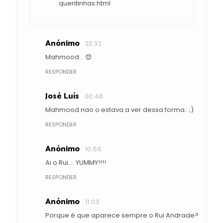
quentinhas.html
Anónimo
23:32
Mahmood... 😍
RESPONDER
José Luís
00:46
Mahmood nao o estava a ver dessa forma.. ;)
RESPONDER
Anónimo
10:56
Ai o Rui.... YUMMY!!!!
RESPONDER
Anónimo
11:03
Porque é que aparece sempre o Rui Andrade?